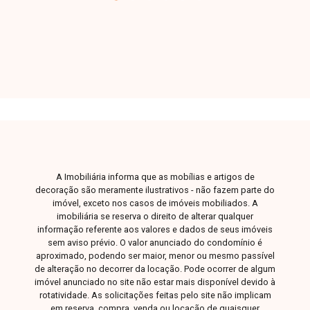
área de serviço, varanda e 2 vagas de garagem.
O condomínio oferece infraestrutura completa
com varanda gourmet, áreas comuns decoradas,
lobby com pé-direito duplo, piscina adulta com
raia de 18 metros, piscina infantil climatizada,
pet place, coworking, snack point, sauna, quadra
de beach tennis e horta comunitária,
proporcionando conforto, lazer e bem-estar para
toda a família. Agende uma visita e venha
conhecer todos os detalhes deste excelente
A Imobiliária informa que as mobílias e artigos de
apartamento no Bairro Jardim Sul. Entre em
decoração são meramente ilustrativos - não fazem parte do
contato com nossa equipe e descubra o imóvel
imóvel, exceto nos casos de imóveis mobiliados. A
ideal para viver com sofisticação, conforto e
imobiliária se reserva o direito de alterar qualquer
informação referente aos valores e dados de seus imóveis
qualidade de vida em Uberlândia-MG.
sem aviso prévio. O valor anunciado do condomínio é
aproximado, podendo ser maior, menor ou mesmo passível
de alteração no decorrer da locação. Pode ocorrer de algum
imóvel anunciado no site não estar mais disponível devido à
rotatividade. As solicitações feitas pelo site não implicam
em reserva, compra, venda ou locação de quaisquer