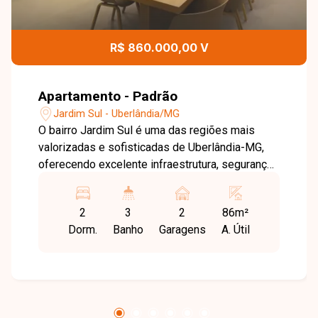
R$ 860.000,00 V
Apartamento - Padrão
Jardim Sul - Uberlândia/MG
O bairro Jardim Sul é uma das regiões mais
valorizadas e sofisticadas de Uberlândia-MG,
oferecendo excelente infraestrutura, segurança
e qualidade de vida. Localizado próximo ao
Parque Una Uberlândia, o bairro proporciona fácil
2
3
2
86m²
acesso a comércios, serviços, restaurantes,
Dorm.
Banho
Garagens
A. Útil
escolas e opções de lazer, sendo ideal para
quem busca conforto e praticidade em uma
localização privilegiada. Apartamento térreo
com aproximadamente 86 m² de área privativa,
composto por sala em dois ambientes, 2 suítes
sendo 1 com closet, lavabo, cozinha funcional,