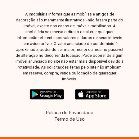
conforto, segurança e lazer completo. Esta é a
oportunidade ideal para quem busca um
A Imobiliária informa que as mobílias e artigos de
apartamento moderno, bem localizado e com
decoração são meramente ilustrativos - não fazem parte do
uma excelente estrutura de condomínio. Agende
imóvel, exceto nos casos de imóveis mobiliados. A
sua visita e venha conhecer todos os detalhes
imobiliária se reserva o direito de alterar qualquer
informação referente aos valores e dados de seus imóveis
deste incrível imóvel no bairro Santa Mônica.
sem aviso prévio. O valor anunciado do condomínio é
aproximado, podendo ser maior, menor ou mesmo passível
de alteração no decorrer da locação. Pode ocorrer de algum
imóvel anunciado no site não estar mais disponível devido à
rotatividade. As solicitações feitas pelo site não implicam
em reserva, compra, venda ou locação de quaisquer
imóveis.
Política de Privacidade
Termo de Uso