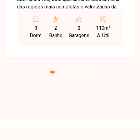
das regiões mais completas e valorizadas da
cidade, com fácil acesso às principais avenidas,
próximo à Universidade Federal de Uberlândia,
3
2
2
110m²
supermercados, escolas, farmácias,
Dorm.
Banho
Garagens
A. Útil
restaurantes e diversos serviços. O bairro
oferece toda a praticidade e comodidade que
você e sua família precisam para viver com
qualidade de vida. O imóvel dispõe de sala
ampla em dois ambientes, 03 quartos, sendo 01
suíte, banheiro social, cozinha funcional e área
de serviço. Como diferencial, possui uma
agradável sacada gourmet integrada com
churrasqueira, ideal para desfrutar de momentos
especiais com familiares e amigos. O
condomínio oferece 02 vagas de garagem, 02
elevadores, portaria virtual, hall de espera, área
kids, academia, salão de festas e espaço
gourmet com churrasqueira, proporcionando