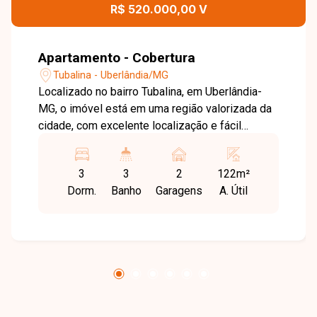
R$ 520.000,00 V
Apartamento - Cobertura
Tubalina - Uberlândia/MG
Localizado no bairro Tubalina, em Uberlândia-
MG, o imóvel está em uma região valorizada da
cidade, com excelente localização e fácil
acesso às principais vias. Próximo ao Praia
Clube, o bairro conta com boa infraestrutura de
3
3
2
122m²
comércios, escolas e serviços, oferecendo
Dorm.
Banho
Garagens
A. Útil
praticidade e qualidade de vida. Cobertura
duplex com aproximadamente 122 m² de área
privativa, composta por sala ampla em 2
ambientes, 3 quartos com armários, sendo 1
suíte, banheiro social e lavabo. Possui cozinha
com armários planejados, equipada com
cooktop, forno e coifa, além de espaço aberto
na parte superior com área de serviço. O imóvel