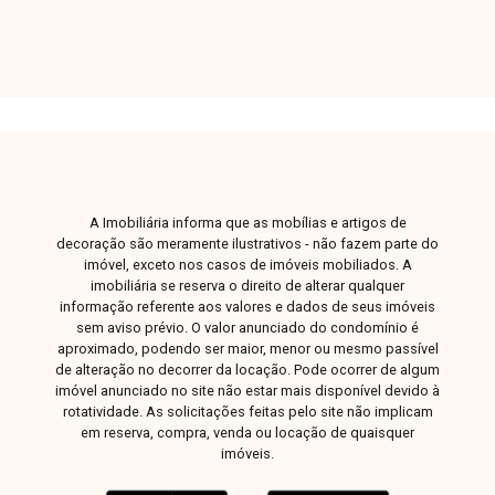
conta ainda com 2 vagas de garagem. Uma
excelente oportunidade para quem busca
conforto, espaço e ótima localização. Entre em
contato para mais informações e agende sua
visita
A Imobiliária informa que as mobílias e artigos de
decoração são meramente ilustrativos - não fazem parte do
imóvel, exceto nos casos de imóveis mobiliados. A
imobiliária se reserva o direito de alterar qualquer
informação referente aos valores e dados de seus imóveis
sem aviso prévio. O valor anunciado do condomínio é
aproximado, podendo ser maior, menor ou mesmo passível
de alteração no decorrer da locação. Pode ocorrer de algum
imóvel anunciado no site não estar mais disponível devido à
rotatividade. As solicitações feitas pelo site não implicam
em reserva, compra, venda ou locação de quaisquer
imóveis.