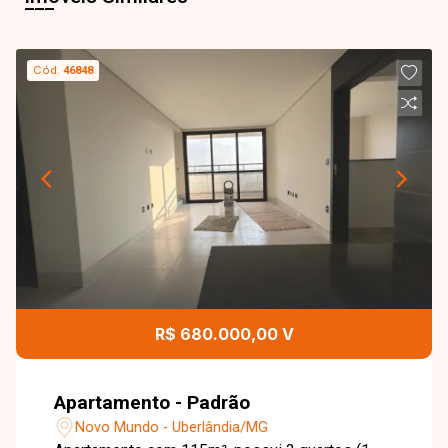
Cód.
46848
R$ 680.000,00 V
Apartamento - Padrão
Novo Mundo - Uberlândia/MG