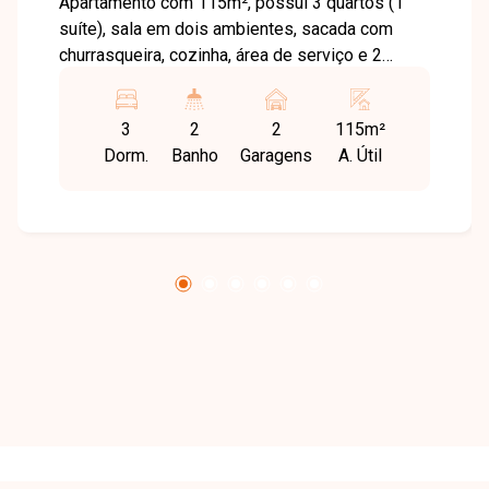
Apartamento com 115m², possui 3 quartos (1
suíte), sala em dois ambientes, sacada com
churrasqueira, cozinha, área de serviço e 2
vagas de garagem. O prédio conta com elevador
e área de lazer com playground. Acabamento de
3
2
2
115m²
qualidade e localização privilegiada.
Dorm.
Banho
Garagens
A. Útil