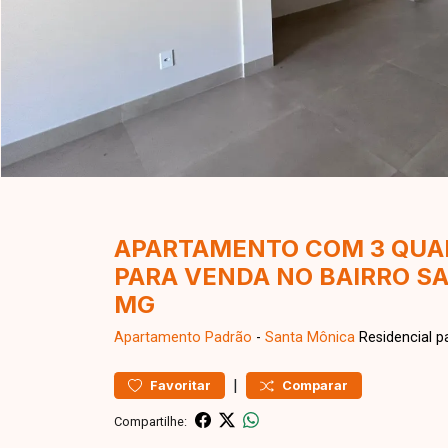
APARTAMENTO COM 3 QUAR
PARA VENDA NO BAIRRO S
MG
Apartamento
Padrão
-
Santa Mônica
Residencial p
|
Favoritar
Comparar
Compartilhe: