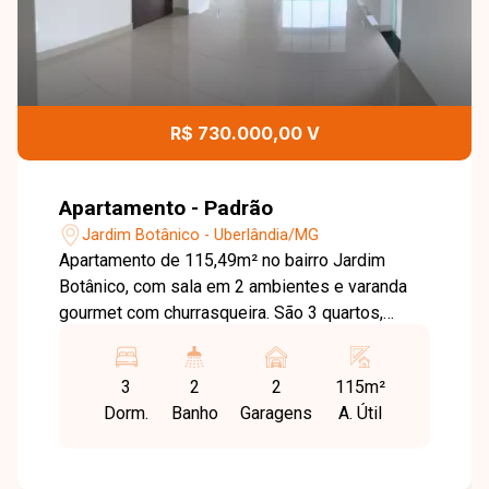
R$ 730.000,00 V
Apartamento - Padrão
Jardim Botânico - Uberlândia/MG
Apartamento de 115,49m² no bairro Jardim
Botânico, com sala em 2 ambientes e varanda
gourmet com churrasqueira. São 3 quartos,
sendo 1 suíte com sacada, banheiro social,
cozinha e lavanderia com armários planejados.
3
2
2
115m²
Conta com 2 vagas de garagem livres e vista
Dorm.
Banho
Garagens
A. Útil
incrível da cidade. O condomínio oferece salão
de festas para até 70 pessoas.