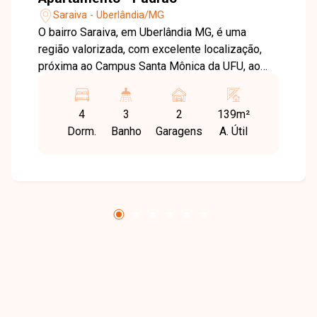
Saraiva - Uberlândia/MG
O bairro Saraiva, em Uberlândia MG, é uma
região valorizada, com excelente localização,
próxima ao Campus Santa Mônica da UFU, ao
Center Shopping e a poucos metros da Avenida
Rondon Pacheco, oferecendo praticidade e fácil
4
3
2
139m²
acesso. Amplo apartamento com
Dorm.
Banho
Garagens
A. Útil
aproximadamente 139 m², composto por sala
em dois ambientes com sacada, quatro quartos,
sendo uma suíte com closet e sacada privativa,
além de banheiro social. A cozinha é bem
distribuída e conta com área de serviço
independente e banheiro auxiliar,
proporcionando mais funcionalidade no dia a dia.
Valor do condomínio incluso na locação. O
imóvel dispõe ainda de duas vagas de garagem
e depósito individual, sendo uma excelente
opção para quem busca espaço e localização