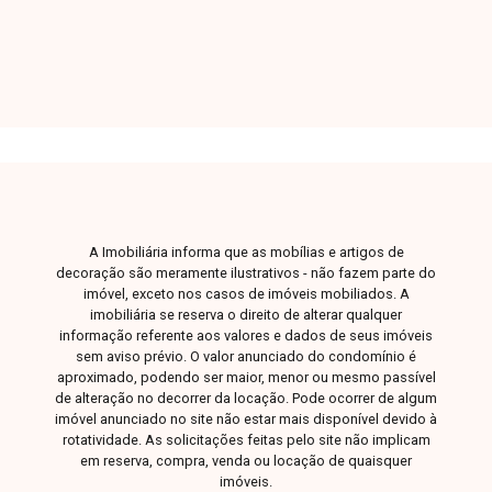
bem planejados e proporcionam excelente
aproveitamento dos espaços, oferecendo
conforto e praticidade para o dia a dia. Esta é
uma excelente oportunidade para quem busca
um apartamento moderno, funcional e bem
localizado no bairro Grand Ville. Agende uma
visita e venha conhecer todos os detalhes
deste imóvel.
A Imobiliária informa que as mobílias e artigos de
decoração são meramente ilustrativos - não fazem parte do
imóvel, exceto nos casos de imóveis mobiliados. A
imobiliária se reserva o direito de alterar qualquer
informação referente aos valores e dados de seus imóveis
sem aviso prévio. O valor anunciado do condomínio é
aproximado, podendo ser maior, menor ou mesmo passível
de alteração no decorrer da locação. Pode ocorrer de algum
imóvel anunciado no site não estar mais disponível devido à
rotatividade. As solicitações feitas pelo site não implicam
em reserva, compra, venda ou locação de quaisquer
imóveis.