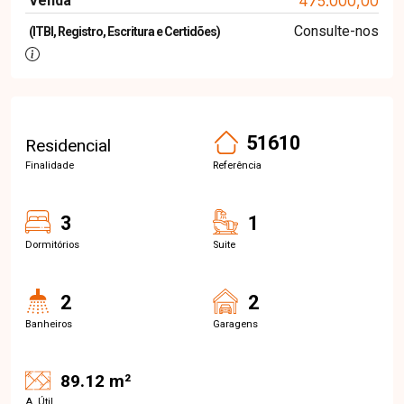
Venda
475.000,00
Consulte-nos
(ITBI, Registro, Escritura e Certidões)
51610
Residencial
Finalidade
Referência
3
1
Dormitórios
Suite
2
2
Banheiros
Garagens
89.12 m²
A. Útil