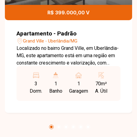
R$ 399.000,00 V
Apartamento - Padrão
Grand Ville - Uberlândia/MG
Localizado no bairro Grand Ville, em Uberlândia-
MG, este apartamento está em uma região em
constante crescimento e valorização, com
excelente infraestrutura e fácil acesso às
principais vias da cidade. Próximo a
3
1
1
70m²
supermercados, escolas, farmácias, academias
Dorm.
Banho
Garagem
A. Útil
e diversos comércios e serviços, o bairro
oferece praticidade, conforto e qualidade de
vida para toda a família. O imóvel possui
aproximadamente 70 m² de área privativa,
distribuídos em sala para 02 ambientes, 03
quartos, sendo 01 suíte, banheiro social, cozinha
funcional e área de serviço. Os ambientes são