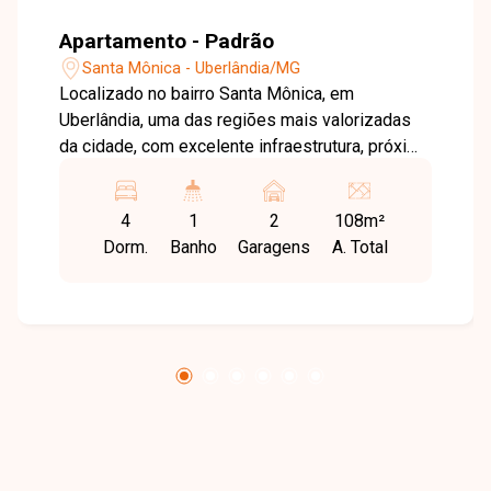
Apartamento - Padrão
Santa Mônica - Uberlândia/MG
Localizado no bairro Santa Mônica, em
Uberlândia, uma das regiões mais valorizadas
da cidade, com excelente infraestrutura, próximo
a universidades, supermercados, comércios e
com fácil acesso às principais vias,
4
1
2
108m²
proporcionando praticidade e qualidade de vida.
Dorm.
Banho
Garagens
A. Total
O imóvel possui aproximadamente 108m², com
sala em 2 ambientes e sacada grill, 4 quartos
sendo 1 suíte, banheiro social, cozinha
planejada, área de serviço, 2 vagas de garagem.
O condomínio oferece academia, espaço
gourmet, área verde, parquinho, salão de festas
e piscina. Uma excelente oportunidade para
quem busca espaço, conforto e uma localização
privilegiada. Entre em contato e agende sua
visita!