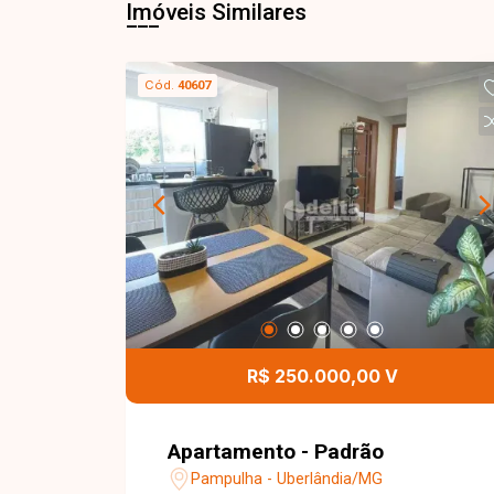
Imóveis Similares
Cód.
40607
R$ 250.000,00 V
Apartamento - Padrão
Pampulha - Uberlândia/MG