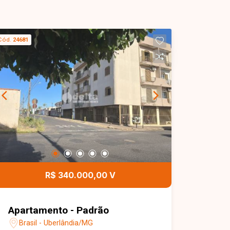
Cód.
24681
R$ 340.000,00 V
Apartamento - Padrão
Brasil - Uberlândia/MG