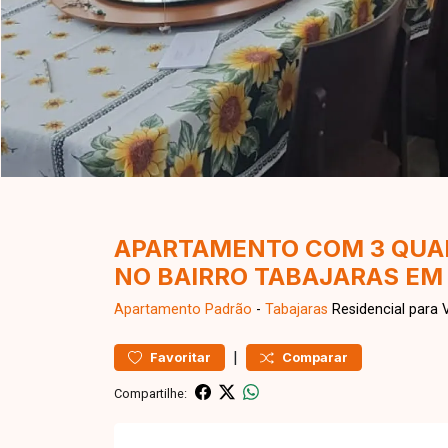
APARTAMENTO COM 3 QUAR
NO BAIRRO TABAJARAS EM
Apartamento
Padrão
-
Tabajaras
Residencial para 
|
Favoritar
Comparar
Compartilhe: