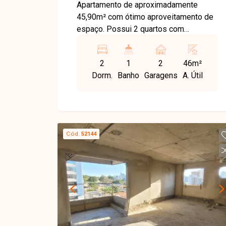
Apartamento de aproximadamente
45,90m² com ótimo aproveitamento de
espaço. Possui 2 quartos com
armários, sala em dois ambientes,
banheiro social com armário, box e
2
1
2
46m²
espelho. Cozinha americana com
Dorm.
Banho
Garagens
A. Útil
armários, pia e bancada em granito,
além de área de serviço com armário.
Molduras em gesso e esquadrias em
alumínio complementam o acabamento.
Conta com 2 vagas cobertas.
Cód.
52144