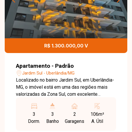
R$ 1.300.000,00 V
Apartamento - Padrão
Jardim Sul - Uberlândia/MG
Localizado no bairro Jardim Sul, em Uberlândia-
MG, o imóvel está em uma das regiões mais
valorizadas da Zona Sul, com excelente
infraestrutura, fácil acesso às principais vias da
cidade e proximidade a comércios, serviços e
3
3
2
106m²
áreas de lazer, proporcionando conforto e
Dorm.
Banho
Garagens
A. Útil
qualidade de vida. Sala de estar integrada à
cozinha, 3 quartos sendo 1 suíte master e 2