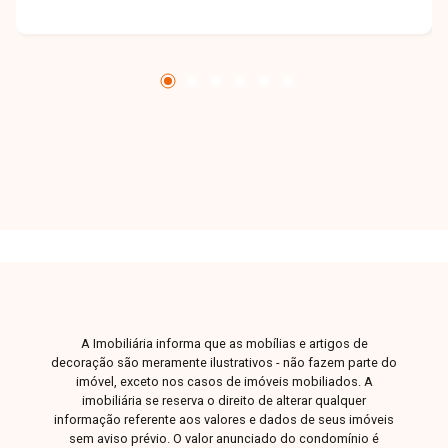
com banheiro compartilhado, lavabo, cozinha
funcional, área de serviço, apartamento recém
construído, contando ainda com varanda
gourmet com cortina de vidro, 2 vagas de
garagem e armário privativo. Condomínio com
área de lazer completa, incluindo piscina,
academia, salão de festas e quadras esportivas.
Uma excelente oportunidade para quem busca
modernidade, conforto e morar em uma região
em constante valorização. Agende sua visita e
venha conhecer seu novo lar!
A Imobiliária informa que as mobílias e artigos de
decoração são meramente ilustrativos - não fazem parte do
imóvel, exceto nos casos de imóveis mobiliados. A
imobiliária se reserva o direito de alterar qualquer
informação referente aos valores e dados de seus imóveis
sem aviso prévio. O valor anunciado do condomínio é