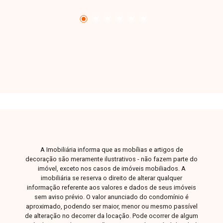
de R$ 230,00 e prédio sem elevador. Uma
excelente oportunidade para quem busca um
imóvel completo, bem localizado e com ótimo
custo-benefício. Entre em contato e agende sua
visita!
A Imobiliária informa que as mobílias e artigos de
decoração são meramente ilustrativos - não fazem parte do
imóvel, exceto nos casos de imóveis mobiliados. A
imobiliária se reserva o direito de alterar qualquer
informação referente aos valores e dados de seus imóveis
sem aviso prévio. O valor anunciado do condomínio é
aproximado, podendo ser maior, menor ou mesmo passível
de alteração no decorrer da locação. Pode ocorrer de algum