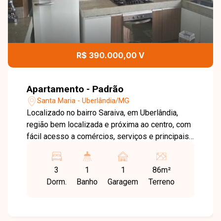
R$ 390.000,00 V
Apartamento - Padrão
Santa Maria - Uberlândia/MG
Localizado no bairro Saraiva, em Uberlândia,
região bem localizada e próxima ao centro, com
fácil acesso a comércios, serviços e principais
vias, proporcionando praticidade e qualidade de
vida. O imóvel possui 86m² de área privativa,
3
1
1
86m²
com sala em dois ambientes, 3 quartos sendo 1
Dorm.
Banho
Garagem
Terreno
suíte com armários, banheiro social, cozinha
com sacada e armários, área de serviço, além
de espaço gourmet com churrasqueira, 1 vaga
de garagem. Condomínio com valor aproximado