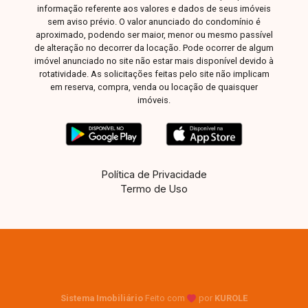
informação referente aos valores e dados de seus imóveis
Elevador Portaria eletrônica Saguão de espera
sem aviso prévio. O valor anunciado do condomínio é
Imóvel completo, com lazer privativo, excelente
aproximado, podendo ser maior, menor ou mesmo passível
acabamento e localização estratégica!
de alteração no decorrer da locação. Pode ocorrer de algum
imóvel anunciado no site não estar mais disponível devido à
rotatividade. As solicitações feitas pelo site não implicam
em reserva, compra, venda ou locação de quaisquer
imóveis.
Política de Privacidade
Termo de Uso
Sistema Imobiliário
Feito com
por
KUROLE