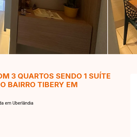
M 3 QUARTOS SENDO 1 SUÍTE
O BAIRRO TIBERY EM
da em Uberlândia