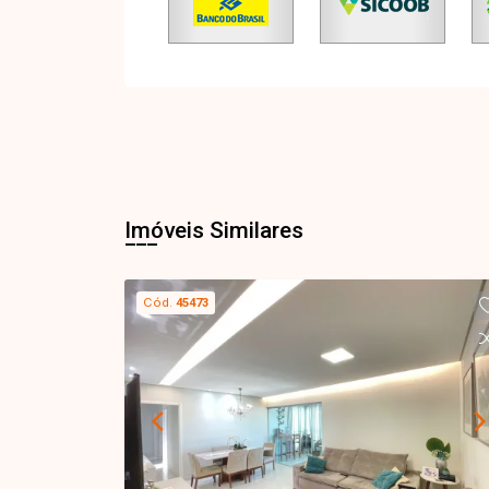
Imóveis Similares
Cód.
45473