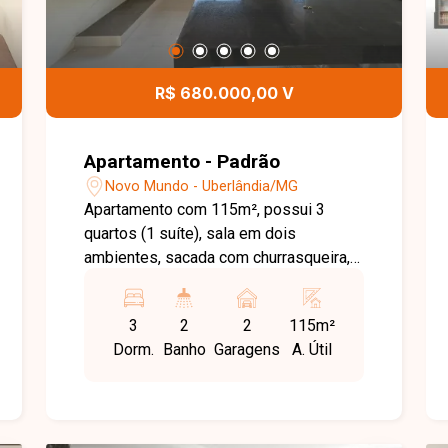
R$ 680.000,00 V
Apartamento - Padrão
Novo Mundo - Uberlândia/MG
Apartamento com 115m², possui 3
quartos (1 suíte), sala em dois
ambientes, sacada com churrasqueira,
cozinha, área de serviço e 2 vagas de
garagem. O prédio conta com elevador
3
2
2
115m²
e área de lazer com playground.
Dorm.
Banho
Garagens
A. Útil
Acabamento de qualidade e localização
privilegiada.