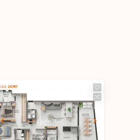
Cód.
24787