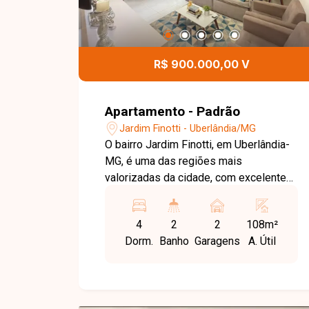
R$ 900.000,00 V
Apartamento - Padrão
Jardim Finotti - Uberlândia/MG
O bairro Jardim Finotti, em Uberlândia-
MG, é uma das regiões mais
valorizadas da cidade, com excelente
localização, fácil acesso às principais
vias e proximidade com comércios,
4
2
2
108m²
serviços e universidades, ideal para
Dorm.
Banho
Garagens
A. Útil
quem busca conforto e praticidade.
Apartamento com 108m² de área
privativa, composto por sala em 2
ambientes com teto rebaixado e