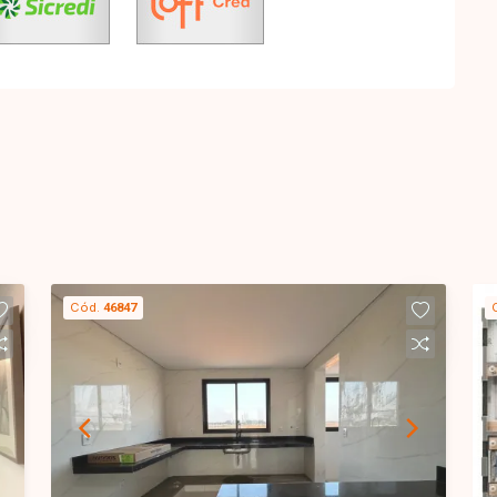
Cód.
46847