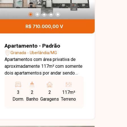
R$ 710.000,00 V
Apartamento - Padrão
Granada - Uberlândia/MG
Apartamentos com área privativa de
aproximadamente 117m² com somente
dois apartamentos por andar sendo
sala ampla em dois ambientes, 3
quartos, sendo uma suíte master,
3
2
2
117m²
banheiro social, cozinha, lavanderia e 2
Dorm.
Banho
Garagens
Terreno
vagas de garagem. Condomínio contará
com salão de festas, brinquedoteca e
academia entregue toda montada com
valor a definir. Agende agora mesmo