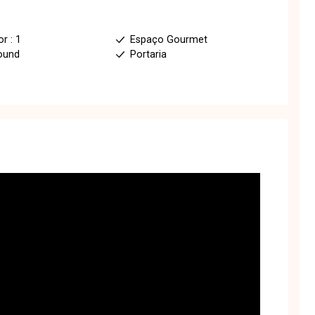
r : 1
Espaço Gourmet
ound
Portaria