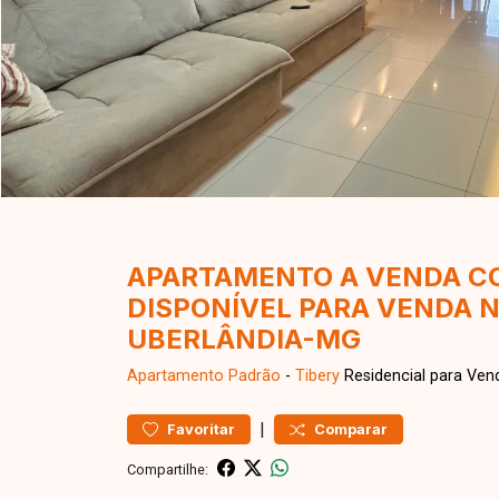
APARTAMENTO A VENDA CO
DISPONÍVEL PARA VENDA N
UBERLÂNDIA-MG
Apartamento
Padrão
-
Tibery
Residencial para Ven
|
Favoritar
Comparar
Compartilhe: