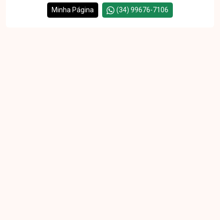
Minha Página
(34) 99676-7106
Cód.
151