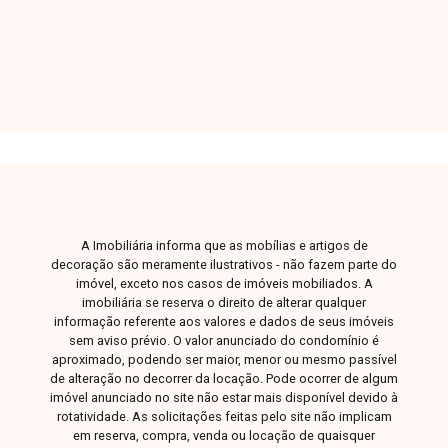
Dorm.
Banho
Garagem
Terreno
ambientes amplos e bem distribuídos. Conta
com sala de estar, sala de jantar, hall de
circulação para 3 quartos com armários, sendo 1
suíte, além de banheiro social. Dispõe ainda de
cozinha, despensa, área de serviço e 1 vaga de
garagem, proporcionando funcionalidade e
conforto para o dia a dia. Entre em contato com a
equipe da Delta Imóveis e agende sua visita
para conhecer essa oportunidade.
A Imobiliária informa que as mobílias e artigos de
decoração são meramente ilustrativos - não fazem parte do
imóvel, exceto nos casos de imóveis mobiliados. A
imobiliária se reserva o direito de alterar qualquer
informação referente aos valores e dados de seus imóveis
sem aviso prévio. O valor anunciado do condomínio é
aproximado, podendo ser maior, menor ou mesmo passível
de alteração no decorrer da locação. Pode ocorrer de algum
imóvel anunciado no site não estar mais disponível devido à
rotatividade. As solicitações feitas pelo site não implicam
em reserva, compra, venda ou locação de quaisquer