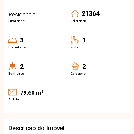
21364
Residencial
Finalidade
Referência
3
1
Dormitórios
Suite
2
2
Banheiros
Garagens
79.60 m²
A. Total
Descrição do Imóvel