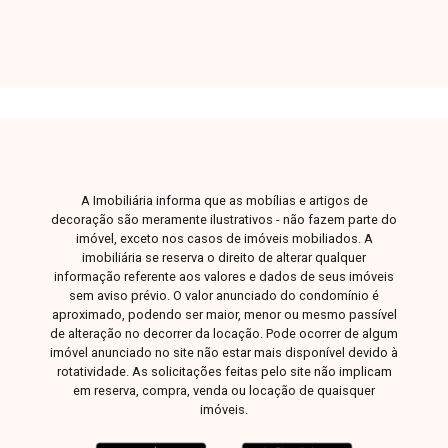
garagem coberta para 2 veículos. O condomínio
conta com portão eletrônico. Uma excelente
oportunidade para quem busca conforto,
praticidade e ótima localização em Uberlândia-
MG. Entre em contato para mais informações e
agende sua visita para conhecer este imóvel.
A Imobiliária informa que as mobílias e artigos de
decoração são meramente ilustrativos - não fazem parte do
imóvel, exceto nos casos de imóveis mobiliados. A
imobiliária se reserva o direito de alterar qualquer
informação referente aos valores e dados de seus imóveis
sem aviso prévio. O valor anunciado do condomínio é
aproximado, podendo ser maior, menor ou mesmo passível
de alteração no decorrer da locação. Pode ocorrer de algum
imóvel anunciado no site não estar mais disponível devido à
rotatividade. As solicitações feitas pelo site não implicam
em reserva, compra, venda ou locação de quaisquer
imóveis.