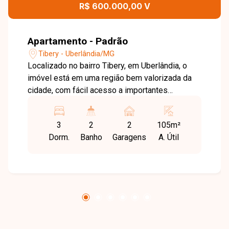
R$ 600.000,00 V
Apartamento - Padrão
Tibery - Uberlândia/MG
Localizado no bairro Tibery, em Uberlândia, o
imóvel está em uma região bem valorizada da
cidade, com fácil acesso a importantes
avenidas e proximidade com supermercados,
escolas, farmácias e diversos comércios. O
3
2
2
105m²
bairro oferece excelente infraestrutura e
Dorm.
Banho
Garagens
A. Útil
praticidade para o dia a dia. O apartamento conta
com sala ampla e bem distribuída, além de 3
quartos, sendo 1 suíte com armário e sacada, e
closet planejado também com sacada. Possui
banheiro social com armário, cozinha com
armário, área de serviço e sacada,
proporcionando ambientes funcionais e
confortáveis. O imóvel dispõe ainda de vaga de