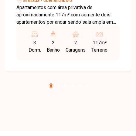
Granada - Uberlândia/MG
Apartamentos com área privativa de
aproximadamente 117m² com somente dois
apartamentos por andar sendo sala ampla em
dois ambientes, 3 quartos, sendo uma suíte
master, banheiro social, cozinha, lavanderia e 2
3
2
2
117m²
vagas de garagem. Condomínio contará com
Dorm.
Banho
Garagens
Terreno
salão de festas, brinquedoteca e academia
entregue toda montada com valor a definir.
Agende agora mesmo uma visita e venha
conhecer pessoalmente todos os detalhes
deste incrível imóvel. Estamos à disposição
para esclarecer suas dúvidas e auxiliar em todo
o processo. Entre em contato conosco pelo
telefone ou WhatsApp no número 32309900 ou
venha conhecer nosso espaço e conversar
pessoalmente com um consultor que irá te
auxiliar na busca pelo imóvel que você busca.
Temos 3 unidades para te receber, no Centro,