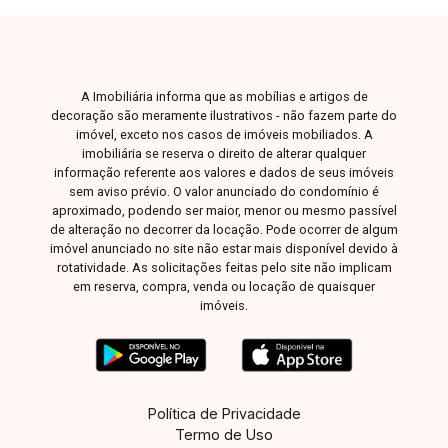
Zona Sul ou Zona Leste: Av. João Naves de
Ávila, 257 - Centro Rua Rafael Marino Neto, 135
- Jardim Karaíba Av. Dr. Laerte Vieira Gonçalves,
607 - Santa Mônica
A Imobiliária informa que as mobílias e artigos de
decoração são meramente ilustrativos - não fazem parte do
imóvel, exceto nos casos de imóveis mobiliados. A
imobiliária se reserva o direito de alterar qualquer
informação referente aos valores e dados de seus imóveis
sem aviso prévio. O valor anunciado do condomínio é
aproximado, podendo ser maior, menor ou mesmo passível
de alteração no decorrer da locação. Pode ocorrer de algum
imóvel anunciado no site não estar mais disponível devido à
rotatividade. As solicitações feitas pelo site não implicam
em reserva, compra, venda ou locação de quaisquer
imóveis.
Política de Privacidade
Termo de Uso