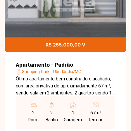
R$ 255.000,00 V
Apartamento - Padrão
Shopping Park - Uberlândia/MG
Ótimo apartamento bem construído e acabado,
com área privativa de aproximadamente 67 m²,
sendo sala em 2 ambientes, 2 quartos sendo 1
suíte, banheiro social, cozinha, área de serviço e
1 vaga. Previsão de entrega para início de
2
2
1
67m²
novembro 2023. Agende agora mesmo uma
Dorm.
Banho
Garagem
Terreno
visita e venha conhecer pessoalmente todos os
detalhes deste incrível imóvel. Estamos à