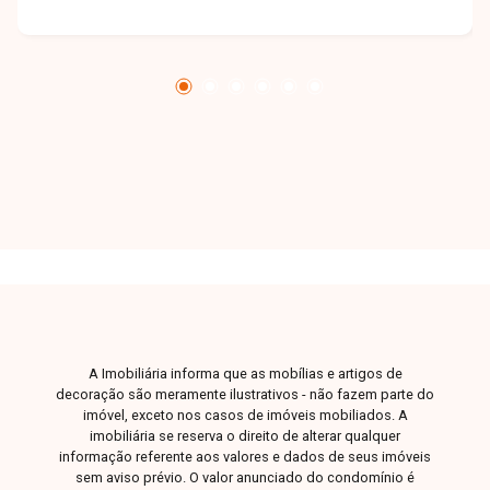
disposição para esclarecer suas dúvidas e
auxiliar em todo o processo. Entre em contato
conosco pelo telefone ou WhatsApp no número
32309900 ou venha conhecer nosso espaço e
conversar pessoalmente com um consultor que
irá te auxiliar na busca pelo imóvel que você
busca. Temos 3 unidades para te receber, no
Centro, Zona Sul ou Zona Leste: Av. João Naves
de Ávila, 257 - Centro Rua Rafael Marino Neto,
135 - Jardim Karaíba Av. Dr. Laerte Vieira
Gonçalves, 607 - Santa Mônica
A Imobiliária informa que as mobílias e artigos de
decoração são meramente ilustrativos - não fazem parte do
imóvel, exceto nos casos de imóveis mobiliados. A
imobiliária se reserva o direito de alterar qualquer
informação referente aos valores e dados de seus imóveis
sem aviso prévio. O valor anunciado do condomínio é