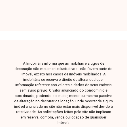
quartos, sendo 01 suíte, banheiro social, cozinha
integrada à área de serviço e varanda gourmet
com churrasqueira. Os apartamentos são novos,
possuem aproximadamente 68m² e contam com
opção de 01 ou 02 vagas de garagem. O
condomínio oferece salão de festas e
playground mobiliados, portaria 24 horas, 02
elevadores por torre, cerca elétrica e câmeras
de segurança, garantindo conforto, lazer e
A Imobiliária informa que as mobílias e artigos de
tranquilidade para toda a família. Entre em
decoração são meramente ilustrativos - não fazem parte do
contato para mais informações e conheça esta
imóvel, exceto nos casos de imóveis mobiliados. A
imobiliária se reserva o direito de alterar qualquer
excelente oportunidade.
informação referente aos valores e dados de seus imóveis
sem aviso prévio. O valor anunciado do condomínio é
aproximado, podendo ser maior, menor ou mesmo passível
de alteração no decorrer da locação. Pode ocorrer de algum
imóvel anunciado no site não estar mais disponível devido à
rotatividade. As solicitações feitas pelo site não implicam
em reserva, compra, venda ou locação de quaisquer
imóveis.