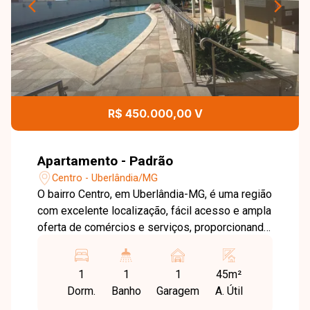
R$ 450.000,00 V
Apartamento - Padrão
Centro - Uberlândia/MG
O bairro Centro, em Uberlândia-MG, é uma região
com excelente localização, fácil acesso e ampla
oferta de comércios e serviços, proporcionando
praticidade no dia a dia. Sala em 2 ambientes
com sacada, 1 quarto com armário e ar-
1
1
1
45m²
condicionado, banheiro social com armário, box
Dorm.
Banho
Garagem
A. Útil
e ducha, cozinha planejada, área de serviço com