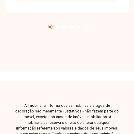
máquina de lavar, além de aproximadamente 45
m² de área privativa, imóvel mobiliado e
condomínio com portaria virtual, 3 elevadores,
piscina, salão de festas, espaço gourmet com
churrasqueira, quadra, spa, sauna, brinquedoteca
e academia. Entre em contato com a Delta
Imóveis para mais informações e agende sua
visita.
A Imobiliária informa que as mobílias e artigos de
decoração são meramente ilustrativos - não fazem parte do
imóvel, exceto nos casos de imóveis mobiliados. A
imobiliária se reserva o direito de alterar qualquer
informação referente aos valores e dados de seus imóveis
sem aviso prévio. O valor anunciado do condomínio é