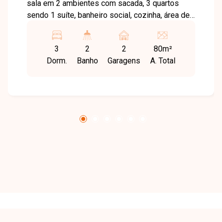
sala em 2 ambientes com sacada, 3 quartos
sendo 1 suíte, banheiro social, cozinha, área de
serviço e 2 vagas de garagem cobertas.
Condomínio com elevador, área de lazer com
3
2
2
80m²
churrasqueira, forno e salão de festas,
Dorm.
Banho
Garagens
A. Total
condomínio aproximadamente R$300,00 incluso
agua e gás.