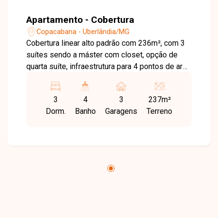
Apartamento - Cobertura
Copacabana - Uberlândia/MG
Cobertura linear alto padrão com 236m², com 3
suítes sendo a máster com closet, opção de
quarta suíte, infraestrutura para 4 pontos de ar
condicionado, ampla sala de estar e jantar, área
de serviço, acesso da cozinha para a varanda
3
4
3
237m²
gourmet, varanda multiuso, piscina privativa,
Dorm.
Banho
Garagens
Terreno
closet, lavabo, salão de festas, bicicletário e 3
vagas de garagem. Oportunidade fantástica de
morar em uma das melhores regiões da cidade
e viver em uma cobertura de altíssimo padrão,
sofisticação e segurança. Nossa equipe está
pronta para tirar suas dúvidas e te acompanhar
em cada etapa do processo. Fale conosco pelo
telefone ou WhatsApp: (34) 3230-9900, ou, se
preferir, venha até uma de nossas unidades e