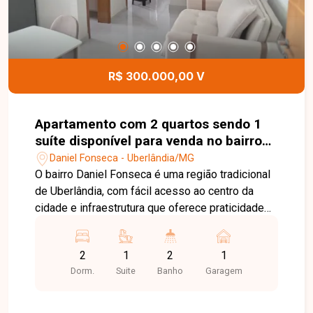
oportunidade.
R$ 300.000,00 V
Apartamento com 2 quartos sendo 1
suíte disponível para venda no bairro
Daniel Fonseca em Uberlândia-MG
Daniel Fonseca - Uberlândia/MG
O bairro Daniel Fonseca é uma região tradicional
de Uberlândia, com fácil acesso ao centro da
cidade e infraestrutura que oferece praticidade
para o dia a dia. Próximo a comércios, serviços,
escolas e diversas conveniências, o bairro é uma
2
1
2
1
excelente opção para moradia ou investimento.
Dorm.
Suite
Banho
Garagem
Apartamento com 50,43 m² de área útil,
oferecendo ambientes funcionais e bem
distribuídos. O imóvel conta com sala