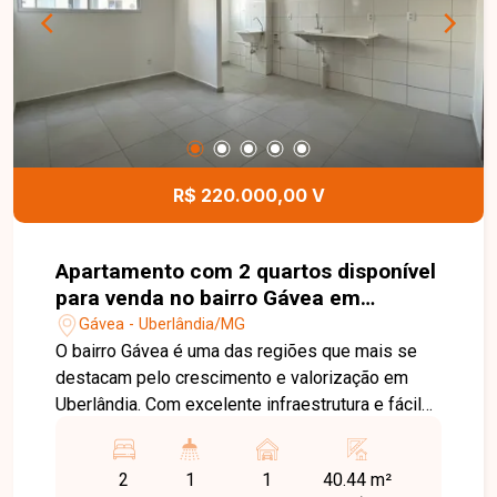
R$ 220.000,00 V
Apartamento com 2 quartos disponível
para venda no bairro Gávea em
Uberlândia-MG
Gávea - Uberlândia/MG
O bairro Gávea é uma das regiões que mais se
destacam pelo crescimento e valorização em
Uberlândia. Com excelente infraestrutura e fácil
acesso às principais avenidas da cidade, o bairro
oferece praticidade no dia a dia, além de estar
2
1
1
40.44 m²
próximo a comércios, escolas, supermercados e