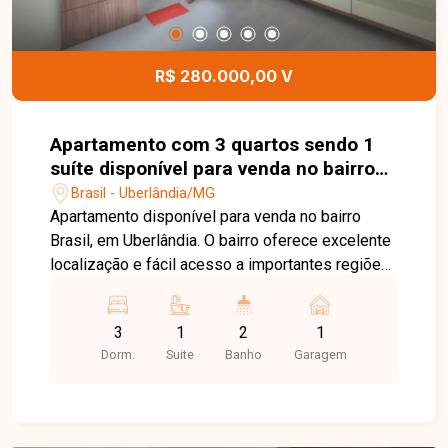
R$ 280.000,00 V
Apartamento com 3 quartos sendo 1
suíte disponível para venda no bairro
Brasil em Uberlândia-MG
Brasil - Uberlândia/MG
Apartamento disponível para venda no bairro
Brasil, em Uberlândia. O bairro oferece excelente
localização e fácil acesso a importantes regiões
da cidade, além de contar com ampla variedade
de comércios, supermercados, escolas,
3
1
2
1
farmácias e serviços que proporcionam
Dorm.
Suite
Banho
Garagem
praticidade e conforto para o dia a dia.
Apartamento composto por sala aconchegante,
03 quartos sendo 01 suíte, banheiro social,
cozinha funcional, lavanderia e 01 vaga de