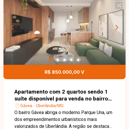
serviço com armário. O apartamento possui ainda
1 vaga de garagem. O prédio conta com elevador,
garantindo mais comodidade aos moradores, e a
água já está inclusa no condomínio. Entre em
contato com a equipe da Delta Imóveis e agende
sua visita para conhecer essa oportunidade.
R$ 850.000,00 V
Apartamento com 2 quartos sendo 1
suíte disponível para venda no bairro
Gávea em Uberlândia-MG
Gávea - Uberlândia/MG
O bairro Gávea abriga o moderno Parque Una, um
dos empreendimentos urbanísticos mais
valorizados de Uberlândia. A região se destaca