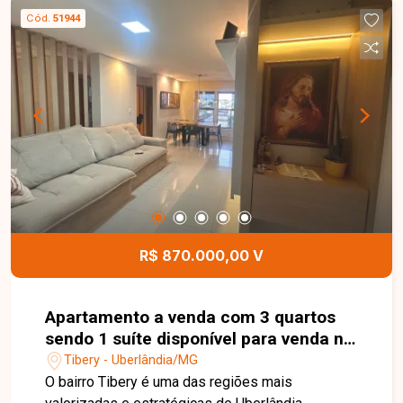
garagem. Um imóvel ideal para quem busca
Cód.
51944
conforto, praticidade e ótima localização em
Uberlândia. Uma excelente oportunidade para
morar ou investir em uma região valorizada da
cidade. Entre em contato e agende sua visita para
conhecer este imóvel.
R$ 870.000,00 V
Apartamento a venda com 3 quartos
sendo 1 suíte disponível para venda no
bairro Tibery em Uberlândia-MG
Tibery - Uberlândia/MG
O bairro Tibery é uma das regiões mais