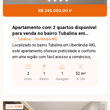
tranquilidade para os moradores. Uma excelente
oportunidade para quem busca morar bem ou
R$ 245.000,00 V
investir em uma das melhores regiões de
Uberlândia. Entre em contato para mais
informações e agende sua visita.
Apartamento com 2 quartos disponível
para venda no bairro Tubalina em
Uberlândia-MG
Tubalina - Uberlândia/MG
Localizado no bairro Tubalina em Uberlândia-MG,
este apartamento oferece praticidade e conforto
em uma região com fácil acesso a comércios,
serviços e principais vias da cidade. O imóvel
conta com sala equipada com rack para televisão,
2
1
1
52 m²
2 quartos, sendo 1 com sacada, ar-condicionado
Dorm.
Banho
Garagem
A. Útil
de 12.000 BTUs e cortina blackout. O segundo
quarto foi transformado em um closet completo
para casal, proporcionando mais funcionalidade e
organização. Dispõe de banheiro social com
armário e box, cozinha completa com armários
Cód.
51934
planejados e fogão cooktop, além de área de