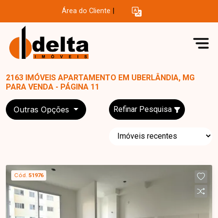
Área do Cliente
|
2163 IMÓVEIS APARTAMENTO EM UBERLÂNDIA, MG
PARA VENDA - PÁGINA 11
Outras Opções
Refinar Pesquisa
Cód.
51976