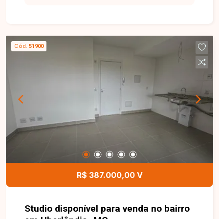
família. O apartamento possui 122m² de área
privativa, com ambientes amplos, modernos e
recém-reformados. Conta com sala em 2
ambientes, 3 quartos sendo 1 suíte, além de
Cód.
51900
armários planejados em 2 quartos e na cozinha,
que é estilo americana, proporcionando mais
organização e funcionalidade. O apartamento
dispõe ainda de 1 vaga de garagem. Uma
excelente oportunidade para quem busca espaço,
conforto e sofisticação em uma localização
privilegiada. Entre em contato e agende sua visita
para conhecer este incrível imóvel!
R$ 387.000,00 V
Studio disponível para venda no bairro