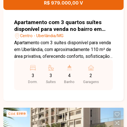
R$ 979.000,00 V
excelente oportunidade para quem busca morar
ou investir em uma das regiões mais desejadas
de Uberlândia. Entre em contato para mais
Apartamento com 3 quartos suítes
informações, consulte disponibilidade e agende
disponível para venda no bairro em
sua visita para conhecer este empreendimento.
Uberlândia-MG
Centro - Uberlândia/MG
Apartamento com 3 suítes disponível para venda
em Uberlândia, com aproximadamente 110 m² de
área privativa, oferecendo conforto, sofisticação
e excelente aproveitamento dos espaços. O
imóvel conta com sala ampla em 2 ambientes
3
3
4
2
integrada à varanda gourmet fechada em pele de
Dorm.
Suítes
Banho
Garagens
vidro, equipada com churrasqueira a carvão,
proporcionando um ambiente moderno e ideal
para momentos de lazer e convivência. Possui
ainda lavabo, cozinha planejada e área de serviço
separada com armário, oferecendo praticidade no
Cód.
51919
dia a dia. O apartamento dispõe de 3 suítes,
todas com armários planejados, garantindo