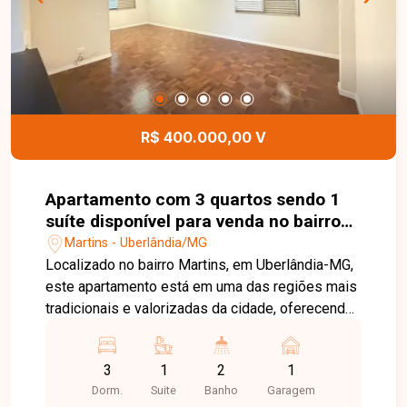
descontração. O apartamento dispõe ainda de 2
vagas de garagem. Uma excelente oportunidade
para quem busca espaço, conforto e sofisticação
em uma localização privilegiada. Entre em
contato e agende sua visita para conhecer este
incrível imóvel!
R$ 400.000,00 V
Apartamento com 3 quartos sendo 1
suíte disponível para venda no bairro
Martins em Uberlândia-MG
Martins - Uberlândia/MG
Localizado no bairro Martins, em Uberlândia-MG,
este apartamento está em uma das regiões mais
tradicionais e valorizadas da cidade, oferecendo
excelente infraestrutura e fácil acesso ao centro,
hospitais, supermercados, escolas e diversos
3
1
2
1
serviços essenciais. O bairro proporciona
Dorm.
Suite
Banho
Garagem
praticidade e qualidade de vida para toda a