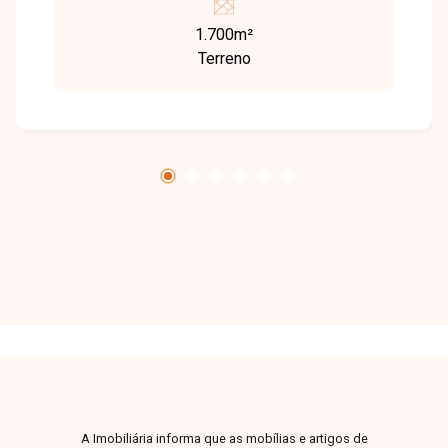
versatilidade e segurança para o seu
1.700m²
investimento. Localizado em uma região
Terreno
estratégica, o bairro Saraiva conta com
infraestrutura completa, incluindo escolas,
supermercados, farmácias e fácil acesso a
transporte público. Está próximo a importantes
pontos da cidade, facilitando o dia a dia e
agregando ainda mais valor à propriedade.
Disponibilidade e valores sujeitos a alteração,
imagens ilustrativas.
A Imobiliária informa que as mobílias e artigos de