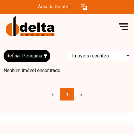
Área do Cliente
|
Refinar Pesquisa
Nenhum imóvel encontrado
«
1
»