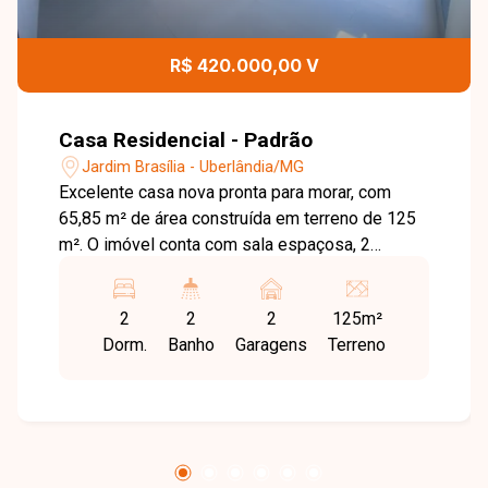
R$ 420.000,00 V
Casa Residencial - Padrão
Jardim Brasília - Uberlândia/MG
Excelente casa nova pronta para morar, com
65,85 m² de área construída em terreno de 125
m². O imóvel conta com sala espaçosa, 2
quartos, sendo 1 suíte e 1 quarto de solteiro,
além de banheiro social com cuba esculpida,
2
2
2
125m²
nicho e bacia sanitária Celite. A cozinha em
Dorm.
Banho
Garagens
Terreno
estilo americana é ampla, com bancada de 3,80
m em granito São Gabriel, revestimento em
conceito madeira ripada e ponto elétrico. Há
também lavanderia externa com acesso pela
cozinha. O acabamento é de alto padrão, com
porcelanato 90x90, rodapés embutidos de 12