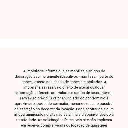
cm, pedras em granito preto São Gabriel e
concertina nos muros para maior segurança. A
casa dispõe ainda de vaga de garagem com
portão preparado para automação e espaço para
ampliação, ideal para futura área gourmet ou
hidromassagem.
A Imobiliária informa que as mobílias e artigos de
decoração são meramente ilustrativos - não fazem parte do
imóvel, exceto nos casos de imóveis mobiliados. A
imobiliária se reserva o direito de alterar qualquer
informação referente aos valores e dados de seus imóveis
sem aviso prévio. O valor anunciado do condomínio é
aproximado, podendo ser maior, menor ou mesmo passível
de alteração no decorrer da locação. Pode ocorrer de algum
imóvel anunciado no site não estar mais disponível devido à
rotatividade. As solicitações feitas pelo site não implicam
em reserva, compra, venda ou locação de quaisquer