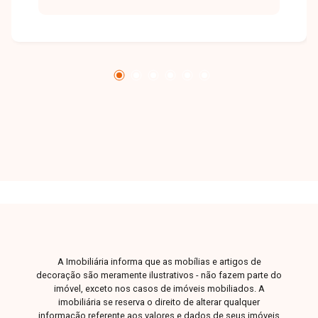
residencial e excelente qualidade de vida. Casa
térrea com aproximadamente 250 m² de área
construída, oferecendo 04 dormitórios, sendo
01 suíte master com closet, ar-condicionado e
porta com acesso direto à área de lazer, 01
suíte adicional e 02 quartos amplos com
armários planejados. A área social conta com
ampla sala de TV integrada à sala de jantar, além
de cozinha completa e bem distribuída, repleta
de armários. O espaço de lazer é um grande
diferencial, com ampla varanda gourmet, painel
de TV, churrasqueira, piscina aquecida com
aquecimento solar, cascata e lavabo. O imóvel
dispõe ainda de área de serviço coberta,
garagem para 02 veículos, sistema de energia
A Imobiliária informa que as mobílias e artigos de
fotovoltaica, aquecimento solar de água e
decoração são meramente ilustrativos - não fazem parte do
concertina nos muros. Uma excelente opção
imóvel, exceto nos casos de imóveis mobiliados. A
para quem busca conforto, lazer,
imobiliária se reserva o direito de alterar qualquer
informação referente aos valores e dados de seus imóveis