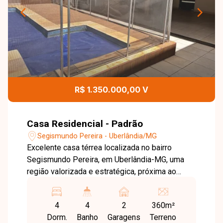
R$ 1.350.000,00 V
Casa Residencial - Padrão
Segismundo Pereira - Uberlândia/MG
Excelente casa térrea localizada no bairro
Segismundo Pereira, em Uberlândia-MG, uma
região valorizada e estratégica, próxima ao
Parque do Sabiá, com fácil acesso a
supermercados, escolas, comércios, serviços e
4
4
2
360m²
importantes vias da cidade. O bairro é
Dorm.
Banho
Garagens
Terreno
reconhecido pela infraestrutura completa, perfil