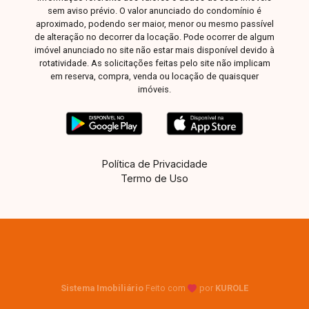
sustentabilidade e localização privilegiada.
sem aviso prévio. O valor anunciado do condomínio é
Agende sua visita e venha conhecer este imóvel
aproximado, podendo ser maior, menor ou mesmo passível
diferenciado.
de alteração no decorrer da locação. Pode ocorrer de algum
imóvel anunciado no site não estar mais disponível devido à
rotatividade. As solicitações feitas pelo site não implicam
em reserva, compra, venda ou locação de quaisquer
imóveis.
Política de Privacidade
Termo de Uso
Sistema Imobiliário
Feito com
por
KUROLE