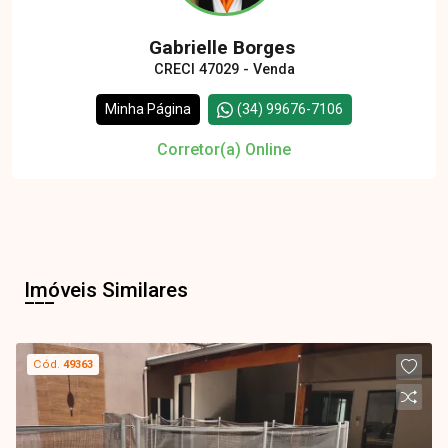
Gabrielle Borges
CRECI 47029 - Venda
Minha Página
(34) 99676-7106
Corretor(a) Online
Imóveis Similares
Cód.
49363