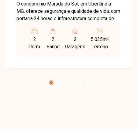
O condomínio Morada do Sol, em Uberlândia-
MG, oferece segurança e qualidade de vida, com
portaria 24 horas e infraestrutura completa de
lazer, incluindo clube privativo com restaurante,
piscinas, campo de futebol, quadras
2
2
2
5.035m²
poliesportivas, tênis e beach tennis, playground,
Dorm.
Banho
Garagens
Terreno
sala de jogos, quiosques com churrasqueira e
lago, ideal para quem busca tranquilidade e
contato com a natureza. Imóvel em terreno de
aproximadamente 5.035 m², com 218,99 m² de
área construída, composto por sala em dois
ambientes, 2 suíte sendo 1 com banheira de
hidromassagem; banheiro social; cozinha; área
de serviço; varanda ampla; escritório e
despensa, além de casa de caseiro. O terreno
conta com amplo gramado e diversas árvores
frutíferas (manga, jabuticaba, limão, acerola,
goiaba e abacate), além de garagem para vários
veículos. Uma excelente oportunidade para