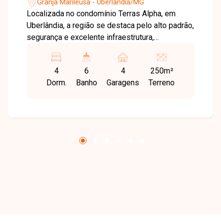
Granja Marileusa - Uberlândia/MG
Localizada no condomínio Terras Alpha, em
Uberlândia, a região se destaca pelo alto padrão,
segurança e excelente infraestrutura,
oferecendo tranquilidade e qualidade de vida
com fácil acesso às principais vias da cidade. O
4
6
4
250m²
imóvel possui aproximadamente 199m² de área
Dorm.
Banho
Garagens
Terreno
construída, com sala em 2 ambientes e pé-
direito duplo, 4 suítes sendo 2 máster (com 1
reversível para escritório), banheiro social,
cozinha, área de serviço, além de 2 lavabos,
despensa, depósito e área gourmet, 4 vagas de
garagem sendo 2 cobertas. Uma excelente
oportunidade para quem busca conforto,
sofisticação e viver em um condomínio
completo. Entre em contato e agende sua visita!