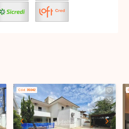
Cód.
35042