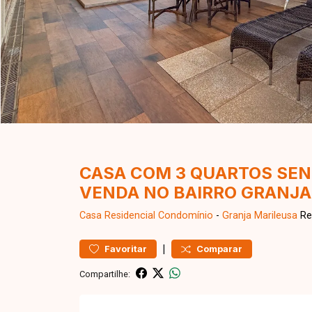
CASA COM 3 QUARTOS SEN
VENDA NO BAIRRO GRANJA
Casa Residencial
Condomínio
-
Granja Marileusa
Res
|
Favoritar
Comparar
Compartilhe: