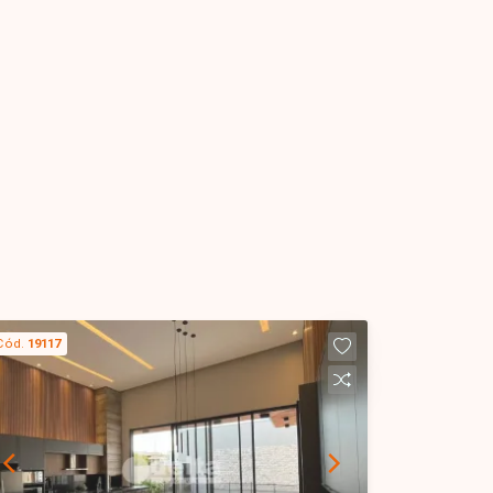
Cód.
19117