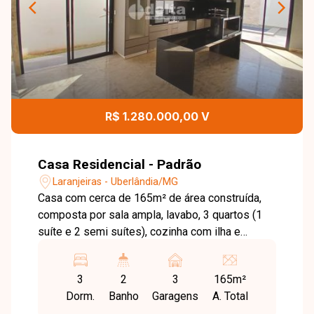
R$ 1.280.000,00 V
Casa Residencial - Padrão
Laranjeiras - Uberlândia/MG
Casa com cerca de 165m² de área construída,
composta por sala ampla, lavabo, 3 quartos (1
suíte e 2 semi suítes), cozinha com ilha e
armários, espaço gourmet com churrasqueira,
piscina aquecida, área de serviço, instalação
3
2
3
165m²
para ar-condicionado, aquecedor solar e 3 vagas
Dorm.
Banho
Garagens
A. Total
de garagem.