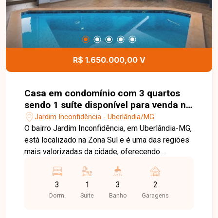
R$ 1.650.000,00 V
Casa em condomínio com 3 quartos
sendo 1 suíte disponível para venda no
bairro Jardim Inconfidência em
Jardim Inconfidência - Uberlândia/MG
Uberlândia-MG
O bairro Jardim Inconfidência, em Uberlândia-MG,
está localizado na Zona Sul e é uma das regiões
mais valorizadas da cidade, oferecendo
tranquilidade, segurança, excelente infraestrutura
e fácil acesso às principais vias. A região é
3
1
3
2
próxima a comércios, escolas, supermercados,
Dorm.
Suite
Banho
Garagens
restaurantes e diversos serviços,
proporcionando qualidade de vida e praticidade.