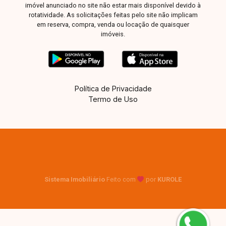
para quem deseja morar com conforto,
imóvel anunciado no site não estar mais disponível devido à
rotatividade. As solicitações feitas pelo site não implicam
sofisticação e excelente localização. Agende sua
em reserva, compra, venda ou locação de quaisquer
visita e encante-se com cada detalhe deste
imóveis.
imóvel!
Política de Privacidade
Termo de Uso
Sistema Imobiliário
Feito com
por
KUROLE