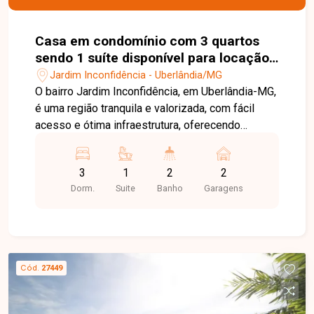
Casa em condomínio com 3 quartos
sendo 1 suíte disponível para locação
e venda no bairro Jardim Inconfidência
Jardim Inconfidência - Uberlândia/MG
em Uberlândia-MG
O bairro Jardim Inconfidência, em Uberlândia-MG,
é uma região tranquila e valorizada, com fácil
acesso e ótima infraestrutura, oferecendo
segurança e qualidade de vida, especialmente
em condomínios. Sala ampla em dois ambientes,
3
1
2
2
3 quartos sendo 1 suíte com ar-condicionado e
Dorm.
Suite
Banho
Garagens
armário embutido, banheiros bem distribuídos
sendo social com pé direito alto, claraboia,
armário completo com nichos e box até o teto e
lavabo, cozinha com armários e fogão de indução,
área de serviço, 2 vagas de garagem, além de
Cód.
27449
área gourmet com churrasqueira, pia e bancada,
jardim de inverno e aproximadamente 132 m² de
área construída. Entre em contato com a Delta