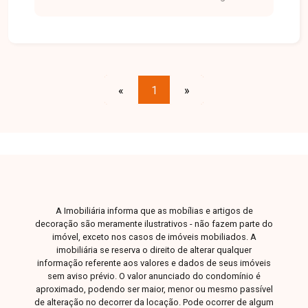
supermercados, comércios e serviços
essenciais. É uma ótima escolha para quem
busca qualidade de vida em um ambiente
residencial valorizado e acolhedor. Casa em dois
pavimentos com 239m² de área construída em
terreno de 332m². No térreo, conta com sala
«
1
»
ampla em três ambientes, equipada com painel,
rack, cristaleira e espelho, além de lavabo e um
charmoso jardim de inverno. A cozinha é
espaçosa e funcional, com mesa em granito,
integrada à varanda gourmet com churrasqueira e
bancadas, ideal para momentos de lazer. Dispõe
ainda de área de serviço, piscina aquecida com
A Imobiliária informa que as mobílias e artigos de
cascata e ducha. No pavimento superior, possui
decoração são meramente ilustrativos - não fazem parte do
três suítes, sendo duas com sacada e uma com
imóvel, exceto nos casos de imóveis mobiliados. A
closet. O imóvel conta com armários planejados
imobiliária se reserva o direito de alterar qualquer
informação referente aos valores e dados de seus imóveis
em todos os ambientes, duas vagas de garagem
sem aviso prévio. O valor anunciado do condomínio é
cobertas e espaço adicional para
aproximado, podendo ser maior, menor ou mesmo passível
estacionamento. Uma oportunidade completa
de alteração no decorrer da locação. Pode ocorrer de algum