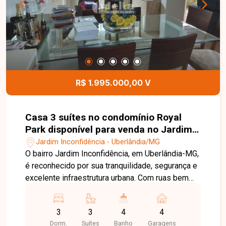
R$ 1.995.000,00 V
Casa 3 suítes no condomínio Royal
Park disponível para venda no Jardim
Inconfidência em Uberlândia-MG
Jardim Inconfidência - Uberlândia/MG
O bairro Jardim Inconfidência, em Uberlândia-MG,
é reconhecido por sua tranquilidade, segurança e
excelente infraestrutura urbana. Com ruas bem
planejadas e fácil acesso a importantes vias da
cidade, a região oferece comodidade no dia a dia,
3
3
4
4
além de estar próxima a escolas,
Dorm.
Suítes
Banho
Garagens