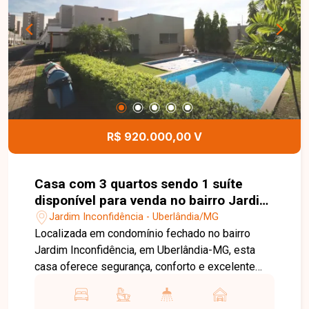
Imóveis para mais informações e agende sua
visita.
R$ 920.000,00 V
Casa com 3 quartos sendo 1 suíte
disponível para venda no bairro Jardim
Inconfidência em Uberlândia - MG.
Jardim Inconfidência - Uberlândia/MG
Localizada em condomínio fechado no bairro
Jardim Inconfidência, em Uberlândia-MG, esta
casa oferece segurança, conforto e excelente
infraestrutura. A região é valorizada e conta com
fácil acesso às principais vias da cidade, além de