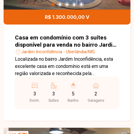
R$ 1.300.000,00 V
Casa em condomínio com 3 suítes
disponível para venda no bairro Jardim
Inconfidência em Uberlândia - MG.
Jardim Inconfidência - Uberlândia/MG
Localizada no bairro Jardim Inconfidência, esta
excelente casa em condomínio está em uma
região valorizada e reconhecida pela
tranquilidade, segurança e qualidade de vida.
Com fácil acesso às principais vias da cidade, o
3
3
5
2
bairro oferece infraestrutura completa, com
Dorm.
Suítes
Banho
Garagens
supermercados, escolas, farmácias, comércios e
diversos serviços essenciais nas proximidades,
proporcionando praticidade para toda a família.
Com 194,89 m² de área construída em um terreno
de 346,80 m², o imóvel possui sala em dois
Cód.