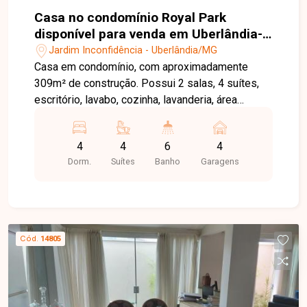
agende sua visita!
Casa no condomínio Royal Park
disponível para venda em Uberlândia-
MG
Jardim Inconfidência - Uberlândia/MG
Casa em condomínio, com aproximadamente
309m² de construção. Possui 2 salas, 4 suítes,
escritório, lavabo, cozinha, lavanderia, área
gourmet com churrasqueira e piscina aquecida,
despensa, aquecimento solar nas suítes e
4
4
6
4
cozinha, área de serviço e 4 vagas de garagem.
Dorm.
Suítes
Banho
Garagens
Cód.
14805