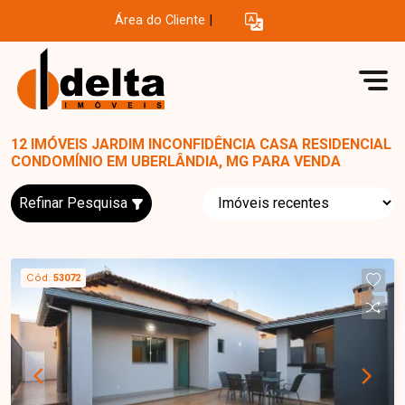
Área do Cliente
|
12 IMÓVEIS JARDIM INCONFIDÊNCIA CASA RESIDENCIAL
CONDOMÍNIO EM UBERLÂNDIA, MG PARA VENDA
Refinar Pesquisa
Cód.
53072