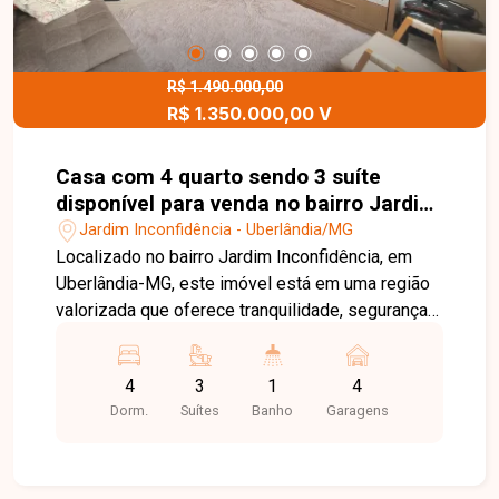
hidromassagem, cascata, LED e ducha, além de
acabamentos modernos com esquadrias em
blindex, iluminação em LED, boiserie e papel de
parede. O condomínio dispõe de piscinas adulto
R$ 1.490.000,00
R$ 1.350.000,00 V
e infantil aquecidas, salão de festas climatizado
e equipado, academia e portaria 24h. Entre em
contato com a equipe da Delta Imóveis e agende
Casa com 4 quarto sendo 3 suíte
sua visita para conhecer essa oportunidade.
disponível para venda no bairro Jardim
Inconfidência em Uberlândia-MG
Jardim Inconfidência - Uberlândia/MG
Localizado no bairro Jardim Inconfidência, em
Uberlândia-MG, este imóvel está em uma região
valorizada que oferece tranquilidade, segurança e
excelente infraestrutura. Com fácil acesso a
comércios, serviços e vias importantes da
4
3
1
4
cidade, o bairro é ideal para quem busca
Dorm.
Suítes
Banho
Garagens
qualidade de vida aliada ao conforto. O imóvel
conta com sala de TV, sala de estar e sala de
jantar, 4 quartos sendo 3 suítes com armários e
guarda-roupas embutidos (incluindo uma suíte