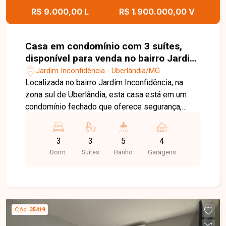
ambientes totalmente integrados,
R$ 9.000,00 L
R$ 1.900.000,00 V
proporcionando conforto e excelente espaço
para receber familiares e amigos. O imóvel conta
ainda com garagem para 2 carros. Uma excelente
Casa em condomínio com 3 suítes,
oportunidade para quem busca morar com
disponível para venda no bairro Jardim
conforto, sofisticação e segurança em um
Inconfidência em Uberlândia-MG
Jardim Inconfidência - Uberlândia/MG
condomínio fechado na zona sul de Uberlândia.
Localizada no bairro Jardim Inconfidência, na
Entre em contato e agende sua visita para
zona sul de Uberlândia, esta casa está em um
conhecer todos os detalhes desta incrível casa.
condomínio fechado que oferece segurança,
tranquilidade e fácil acesso a comércios,
serviços e às principais vias da cidade, sendo
3
3
5
4
uma região valorizada e ideal para quem busca
Dorm.
Suítes
Banho
Garagens
qualidade de vida. O imóvel conta com
aproximadamente 332m² de área construída,
distribuídos em uma sala ampla em três
ambientes com painel para TV e ar-condicionado,
lavabo, 3 suítes com armários e ar-condicionado,
Cód.
35419
sendo 1 suíte máster, cozinha planejada com