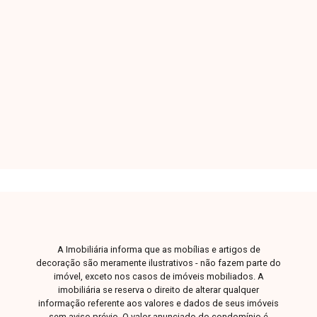
de 300m², com 3 suítes, sendo 1 máster. Área
de lazer e garagem com laje, fundação reforçada
com radier e blocos de concreto. Acabamento
diferenciado com piso Porto Belo, esquadrias
3
4
2
300m²
de alumínio, rebaixamento em gesso em toda a
Dorm.
Banho
Garagens
Terreno
casa e pé-direito superior a 4 metros.
Preparação para água quente, pedras São
Gabriel no chão, pias em São Gabriel escovado
e balcão em pedra Kouros Negresco.
A Imobiliária informa que as mobílias e artigos de
decoração são meramente ilustrativos - não fazem parte do
imóvel, exceto nos casos de imóveis mobiliados. A
imobiliária se reserva o direito de alterar qualquer
informação referente aos valores e dados de seus imóveis
sem aviso prévio. O valor anunciado do condomínio é