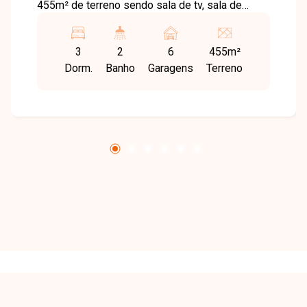
455m² de terreno sendo sala de tv, sala de
jantar, sala de visita, 3 quartos com armários
sendo 1 suíte, banheiro social, cozinha com
3
2
6
455m²
armários, área de serviços com banheiro,
Dorm.
Banho
Garagens
Terreno
despensa, varanda gourmet com churrasqueira,
banheiro e despensa, piscina com cascata,
aquecedor solar e fotovoltaica, 6 vagas de
garagem. Agende agora mesmo uma visita e
venha conhecer pessoalmente todos os
detalhes deste incrível imóvel. Estamos à
disposição para esclarecer suas dúvidas e
auxiliar em todo o processo. Entre em contato
conosco pelo telefone ou WhatsApp no número
(34) 3230-9900 ou venha conhecer nosso
espaço e conversar pessoalmente com um
consultor que irá te auxiliar na busca pelo imóvel
que você busca. Temos 3 unidades para te
receber, no Centro, Zona Sul ou Zona Leste: Av.
João Naves de Ávila, 257 - Centro Rua Rafael