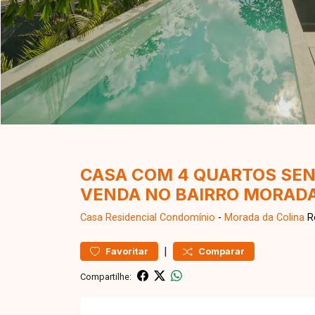
CASA COM 4 QUARTOS SEN
VENDA NO BAIRRO MORADA
Casa Residencial
Condomínio
-
Morada da Colina
Re
|
Favoritar
Comparar
Compartilhe: