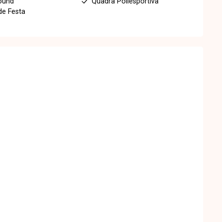
ound
Quadra Poliesportiva
de Festa