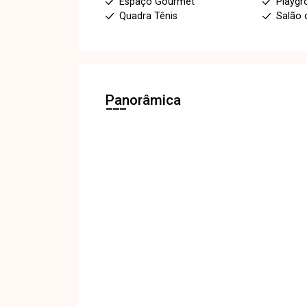
Espaço Gourmet
Playgr
Quadra Tênis
Salão 
Panorâmica