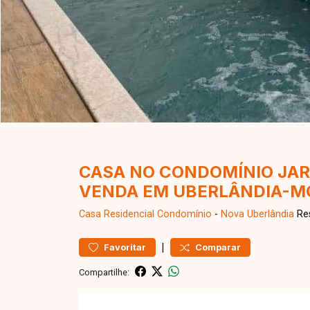
CASA NO CONDOMÍNIO JAR
VENDA EM UBERLÂNDIA-M
Casa Residencial
Condomínio
-
Nova Uberlândia
Res
|
Favoritar
Comparar
Compartilhe: