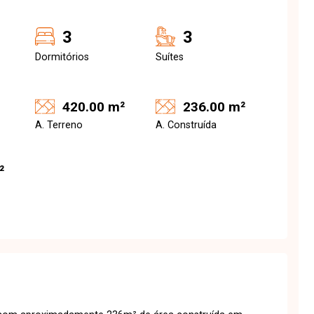
3
3
Dormitórios
Suítes
420.00 m²
236.00 m²
A. Terreno
A. Construída
²