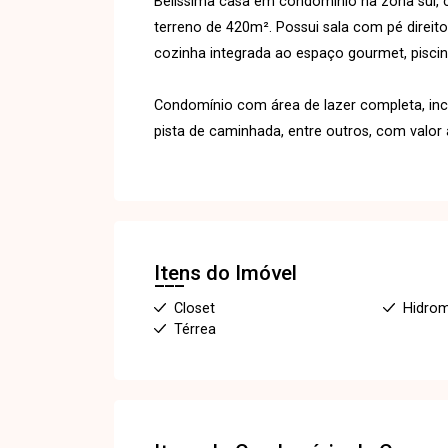
Belíssima casa em condomínio na zona sul
terreno de 420m². Possui sala com pé direito
cozinha integrada ao espaço gourmet, piscin
Condomínio com área de lazer completa, inclu
pista de caminhada, entre outros, com valor
Itens do Imóvel
Closet
Hidro
Térrea