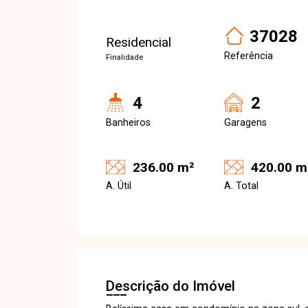
37028
Residencial
Referência
Finalidade
4
2
Banheiros
Garagens
236.00 m²
420.00 m
A. Útil
A. Total
Descrição do Imóvel