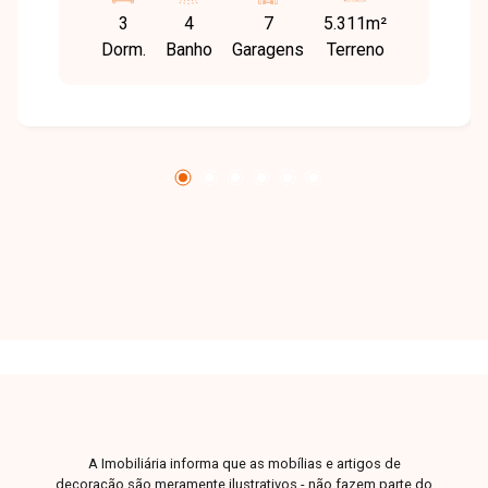
espécies frutíferas Espaço pré-projetado para
3
4
7
5.311m²
área gourmet com churrasqueira Infraestrutura
Dorm.
Banho
Garagens
Terreno
do condomínio: Lago para pesca esportiva
Academia Espaço de Pilates Restaurante
Piscina Quadras de tênis Quadras de beach
tênis
A Imobiliária informa que as mobílias e artigos de
decoração são meramente ilustrativos - não fazem parte do