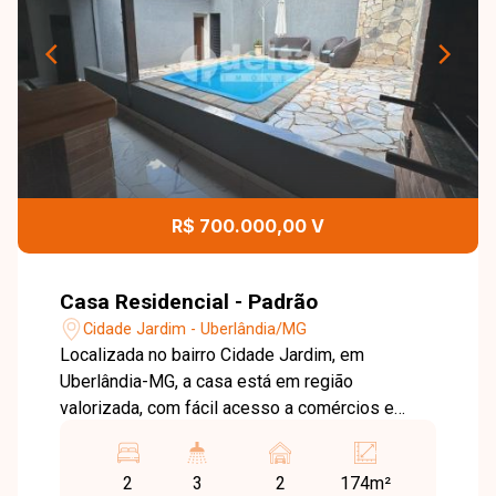
R$ 700.000,00 V
Casa Residencial - Padrão
Cidade Jardim - Uberlândia/MG
Localizada no bairro Cidade Jardim, em
Uberlândia-MG, a casa está em região
valorizada, com fácil acesso a comércios e
serviços, oferecendo praticidade e qualidade de
vida. Casa com aproximadamente 174 m² de
2
3
2
174m²
área construída, composta por sala ampla, 2