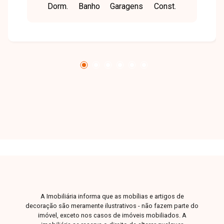
Dorm.
Banho
Garagens
Const.
quartos sendo 1 suíte com closet e armários
planejados, com possibilidade de um terceiro
quarto atualmente utilizado como sala de TV,
banheiro social, cozinha americana com bancada
em granito, corredor lateral, jardim de inverno e
área de serviço. Conta ainda com área gourmet
com churrasqueira, banheiro externo, piscina
com ducha e 2 vagas de garagem cobertas. Uma
ótima opção para quem busca conforto e
versatilidade. Entre em contato para mais
informações e agende sua visita.
A Imobiliária informa que as mobílias e artigos de
decoração são meramente ilustrativos - não fazem parte do
imóvel, exceto nos casos de imóveis mobiliados. A