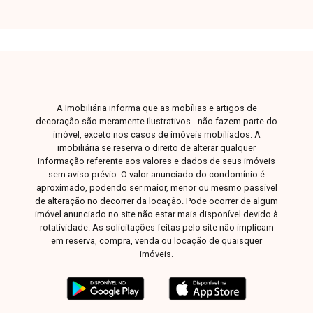
aparelhos de ar-condicionado, além de quartos
com guarda-roupas embutidos e ventiladores. O
imóvel dispõe ainda de sistema de energia
fotovoltaica, proporcionando maior economia e
sustentabilidade. A área de lazer é um grande
diferencial, composta por espaço gourmet
A Imobiliária informa que as mobílias e artigos de
completo com ilha, mesas, cadeiras, cervejeira e
decoração são meramente ilustrativos - não fazem parte do
fogão industrial. A piscina conta com
imóvel, exceto nos casos de imóveis mobiliados. A
aquecimento elétrico e solar, hidromassagem,
imobiliária se reserva o direito de alterar qualquer
informação referente aos valores e dados de seus imóveis
cascata e iluminação, criando um ambiente ideal
sem aviso prévio. O valor anunciado do condomínio é
para momentos de lazer e confraternização. O
aproximado, podendo ser maior, menor ou mesmo passível
imóvel possui ainda sistema de segurança com
de alteração no decorrer da locação. Pode ocorrer de algum
câmeras, cerca elétrica, concertinas, portão
imóvel anunciado no site não estar mais disponível devido à
rotatividade. As solicitações feitas pelo site não implicam
eletrônico e interfone. Além de ser uma
em reserva, compra, venda ou locação de quaisquer
excelente opção para moradia, a propriedade
imóveis.
também apresenta grande potencial de
investimento, com estrutura pronta para locação
de lazer, clientela formada e faturamento