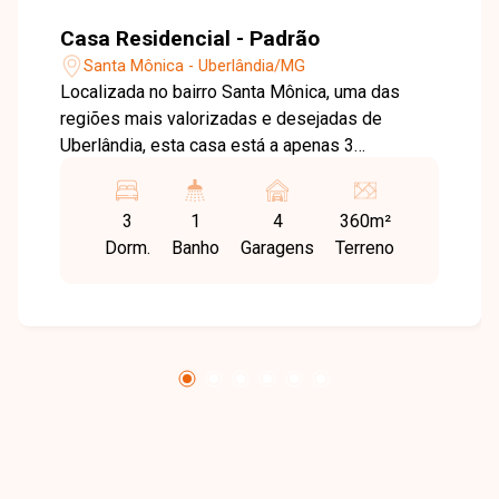
Casa Residencial - Padrão
Santa Mônica - Uberlândia/MG
Localizada no bairro Santa Mônica, uma das
regiões mais valorizadas e desejadas de
Uberlândia, esta casa está a apenas 3
quarteirões do Parque do Sabiá e do Mart
Minas. A localização oferece fácil acesso a
3
1
4
360m²
importantes avenidas, além de contar com
Dorm.
Banho
Garagens
Terreno
ampla variedade de comércios, escolas,
supermercados, farmácias e serviços,
proporcionando praticidade e qualidade de vida
para toda a família. Construída em um terreno de
360 m², com aproximadamente 150 m² de área
construída, a residência possui ambientes
amplos e funcionais. Conta com 3 quartos,
sendo 1 suíte, sala de estar e jantar com
luminárias em LED e sancas em gesso, cozinha
com balcão americano, piso em porcelanato, 2