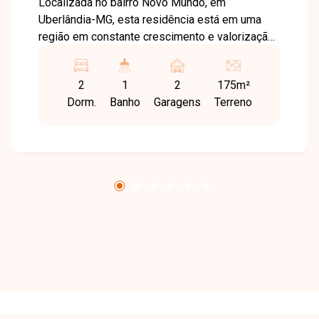
Localizada no bairro Novo Mundo, em
Uberlândia-MG, esta residência está em uma
região em constante crescimento e valorização,
com fácil acesso a comércios, escolas,
supermercados e serviços essenciais. O bairro
2
1
2
175m²
oferece praticidade e qualidade de vida, sendo
Dorm.
Banho
Garagens
Terreno
uma excelente opção para quem busca conforto
e comodidade no dia a dia. O imóvel possui sala
ampla integrada à sala de estar, proporcionando
um ambiente aconchegante e funcional. Conta
com 2 quartos equipados com armários
planejados, banheiro social e cozinha separada,
completa com armários, micro-ondas, forno,
cooktop e suggar, oferecendo praticidade e
ótimo aproveitamento dos espaços. A casa
dispõe ainda de lavanderia independente e
quintal nos fundos, proporcionando mais espaço
e versatilidade para futuras ampliações ou
criação de uma área de lazer. Uma excelente