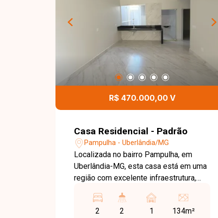
R$ 470.000,00 V
Casa Residencial - Padrão
Pampulha - Uberlândia/MG
Localizada no bairro Pampulha, em
Uberlândia-MG, esta casa está em uma
região com excelente infraestrutura,
fácil acesso às principais vias da
cidade e próxima a supermercados,
2
2
1
134m²
escolas, farmácias, comércios e