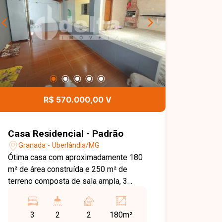
R$ 570.000,00 V
Casa Residencial - Padrão
Granada - Uberlândia/MG
Ótima casa com aproximadamente 180
m² de área construída e 250 m² de
terreno composta de sala ampla, 3
quartos sendo, 1 suíte com box,
banheiro social com box, cozinha, área
3
2
2
180m²
nos fundos com varanda gourmet e