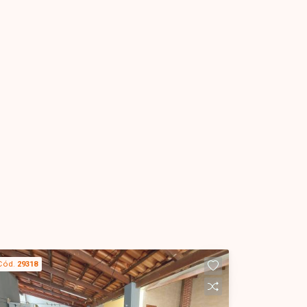
Cód.
29318