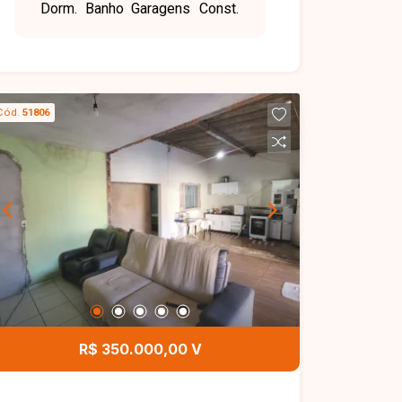
Dorm.
Banho
Garagens
Const.
churrasqueira, tanque, despensa,2
vagas de garagem cobertas.
Cód.
51806
R$ 350.000,00 V