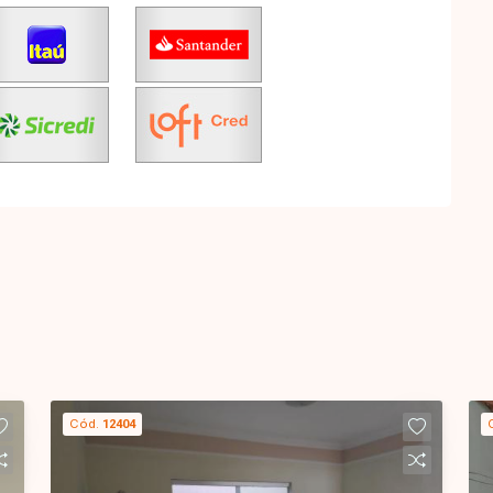
Cód.
12404