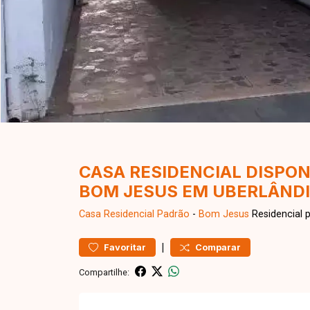
CASA RESIDENCIAL DISPON
BOM JESUS EM UBERLÂND
Casa Residencial
Padrão
-
Bom Jesus
Residencial 
|
Favoritar
Comparar
Compartilhe: