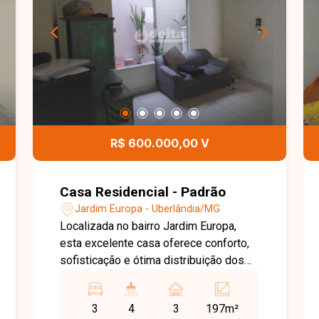
R$ 600.000,00 V
Casa Residencial - Padrão
Jardim Europa - Uberlândia/MG
Localizada no bairro Jardim Europa,
esta excelente casa oferece conforto,
sofisticação e ótima distribuição dos
ambientes, em uma região tranquila e
valorizada de Uberlândia. O bairro conta
3
4
3
197m²
com fácil acesso a comércios, serviços