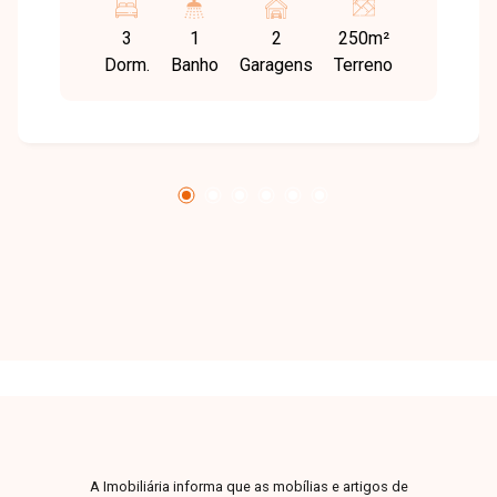
organizadas e proximidade a comércios,
3
1
2
250m²
escolas e serviços, o bairro é ideal para quem
Dorm.
Banho
Garagens
Terreno
busca conforto, praticidade e qualidade de vida
no dia a dia. Sobrado com excelente estrutura,
sendo sala ampla, 3 quartos sendo uma suíte,
banheiro social e lavabo, cozinha funcional, além
de área de serviço e um charmoso jardim de
inverno que proporciona mais iluminação e
ventilação aos ambientes. Não perca a chance
de morar em um imóvel completo e bem
localizado. Entre em contato agora mesmo e
agende sua visita!
A Imobiliária informa que as mobílias e artigos de