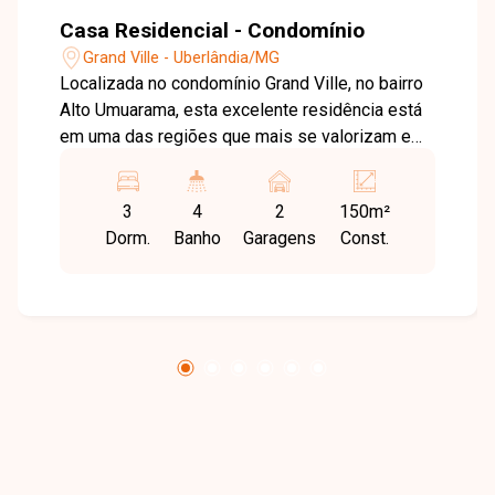
Casa Residencial - Condomínio
Grand Ville - Uberlândia/MG
Localizada no condomínio Grand Ville, no bairro
Alto Umuarama, esta excelente residência está
em uma das regiões que mais se valorizam em
Uberlândia. O bairro oferece fácil acesso às
principais avenidas da cidade e conta com
3
4
2
150m²
infraestrutura completa, incluindo
Dorm.
Banho
Garagens
Const.
supermercados, escolas, farmácias, comércios,
serviços e diversas opções de lazer,
proporcionando praticidade, conforto e
qualidade de vida para toda a família. Com
aproximadamente 150 m² de área construída em
um terreno de 258 m², a casa possui projeto
térreo moderno e fachada contemporânea. Os
ambientes foram planejados para oferecer
amplitude e integração, contando com sala de
estar e jantar integradas, lavabo e pé-direito