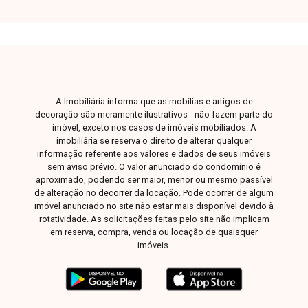
duplo de 5,30 metros, proporcionando
sofisticação, iluminação natural e excelente
ventilação aos espaços. A área íntima dispõe de
3 suítes, sendo 1 suíte máster com duas cubas
e dois chuveiros, garantindo mais conforto e
funcionalidade. O imóvel conta ainda com
A Imobiliária informa que as mobílias e artigos de
cozinha, área de serviço, jardim e 2 vagas de
decoração são meramente ilustrativos - não fazem parte do
garagem. Uma excelente oportunidade para
imóvel, exceto nos casos de imóveis mobiliados. A
quem busca um imóvel moderno, bem
imobiliária se reserva o direito de alterar qualquer
informação referente aos valores e dados de seus imóveis
localizado e com alto padrão de acabamento.
sem aviso prévio. O valor anunciado do condomínio é
Entre em contato e agende sua visita para
aproximado, podendo ser maior, menor ou mesmo passível
conhecer todos os detalhes deste
de alteração no decorrer da locação. Pode ocorrer de algum
empreendimento.
imóvel anunciado no site não estar mais disponível devido à
rotatividade. As solicitações feitas pelo site não implicam
em reserva, compra, venda ou locação de quaisquer
imóveis.