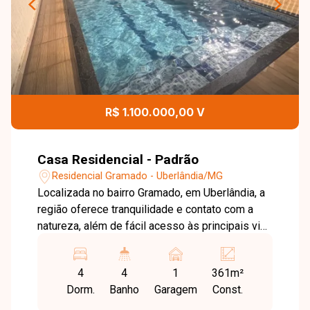
R$ 1.100.000,00 V
Casa Residencial - Padrão
Residencial Gramado - Uberlândia/MG
Localizada no bairro Gramado, em Uberlândia, a
região oferece tranquilidade e contato com a
natureza, além de fácil acesso às principais vias
da cidade, sendo ideal para quem busca
qualidade de vida e um ambiente mais
4
4
1
361m²
reservado. O imóvel possui sala ampla em dois
Dorm.
Banho
Garagem
Const.
ambientes, 3 quartos sendo 2 suítes, banheiro
social, 2 cozinhas sendo uma interna e outra