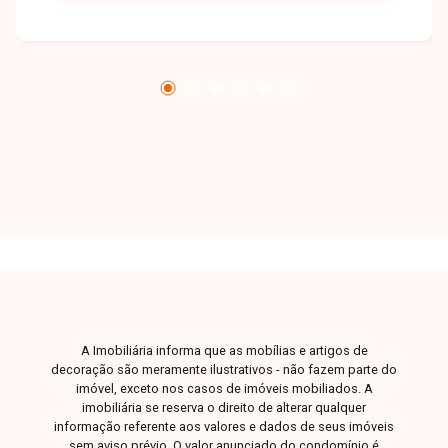
externa com suíte para hóspedes, área de
serviço, além de varanda gourmet, quadra
esportiva, piscina aquecida, sauna e quiosque.
Uma excelente oportunidade para quem busca
conforto, lazer completo e um imóvel
diferenciado. Entre em contato e agende sua
visita!
A Imobiliária informa que as mobílias e artigos de
decoração são meramente ilustrativos - não fazem parte do
imóvel, exceto nos casos de imóveis mobiliados. A
imobiliária se reserva o direito de alterar qualquer
informação referente aos valores e dados de seus imóveis
sem aviso prévio. O valor anunciado do condomínio é