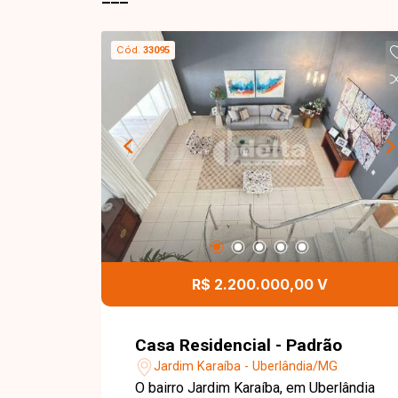
Cód.
33095
R$ 2.200.000,00 V
Casa Residencial - Padrão
Jardim Karaíba - Uberlândia/MG
O bairro Jardim Karaíba, em Uberlândia