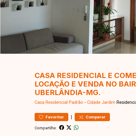
CASA RESIDENCIAL E COME
LOCAÇÃO E VENDA NO BAI
UBERLÂNDIA-MG.
Casa Residencial
Padrão
-
Cidade Jardim
Residenci
|
Favoritar
Comparar
Compartilhe: