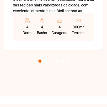
das regiões mais valorizadas da cidade, com
excelente infraestrutura e fácil acesso às
principais avenidas. O bairro conta com
universidades, supermercados, escolas,
4
4
4
360m²
farmácias, restaurantes e diversos serviços,
Dorm.
Banho
Garagens
Terreno
proporcionando praticidade, conforto e
qualidade de vida. Casa com 220m² de área
construída em terreno de 360m², composta por
03 salas (estar, TV e jantar), jardim de inverno,
04 quartos, sendo 02 suítes, todos com
armários em madeira nobre, banheiro social e
lavabo. A cozinha conta com armários
planejados e bancadas em granito, além de área
gourmet com churrasqueira, quintal com piso
cerâmico e edícula nos fundos. O imóvel dispõe
ainda de grades, cerca elétrica, portão eletrônico
e 04 vagas de garagem, oferecendo segurança,
conforto e excelente aproveitamento dos