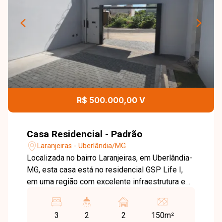
R$ 500.000,00 V
Casa Residencial - Padrão
Laranjeiras - Uberlândia/MG
Localizada no bairro Laranjeiras, em Uberlândia-
MG, esta casa está no residencial GSP Life I,
em uma região com excelente infraestrutura e
fácil acesso aos principais pontos da cidade. O
imóvel está próximo à UAI São Jorge, Super
3
2
2
150m²
Maxi Paineiras, Poliesportivo São Jorge, Escola