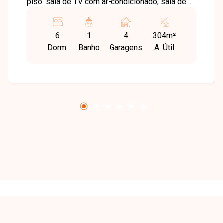
piso: sala de TV com ar-condicionado, sala de
estar e jantar em 2 ambientes, jardim de inverno,
escritório, lavabo, escada em granito São
6
1
4
304m²
Gabriel, cozinha privativa, área de serviço,
Dorm.
Banho
Garagens
A. Útil
lavanderia, garagem para 4 carros (2 cobertas),
área gourmet com churrasqueira e bancada em
granito, edícula com quarto com armário e
banheiro, piscina aquecida com deck de madeira
e cascata com ducha. No 2º piso: 4 quartos,
sendo 1 suíte máster com closet, ar-
condicionado, banheira de hidromassagem para
2 pessoas e sacada; 1 quarto com sacada e ar-
condicionado; e 2 quartos com armários, sendo
1 com ar-condicionado. Possui sistema de
câmeras, portão eletrônico e cerca elétrica.