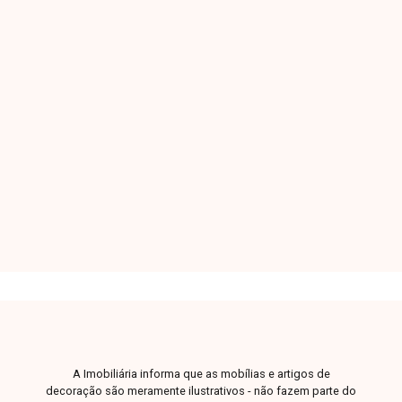
Jardim Europa - Uberlândia/MG
Excelente casa estilo sobrado em ótima
localização com aproximadamente 246m² de
área construída em terreno de aproximadamente
250m², 1º piso com sala em 2 ambientes, jardim
de inverno, 1 quarto, cozinha com armários,
4
4
4
250m²
lavanderia, despensa, varanda gourmet com
Dorm.
Banho
Garagens
Terreno
churrasqueira, portão eletrônico e 4 vagas de
garagem. 2º piso com 3 quartos sendo 2 suíte
com armários (suíte principal com closet e
hidromassagem) e banheiro social.
A Imobiliária informa que as mobílias e artigos de
decoração são meramente ilustrativos - não fazem parte do