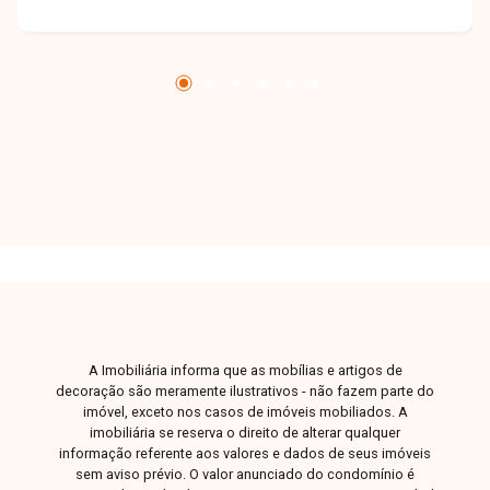
coberta para 2 carros. Acabamentos premium:
porcelanato 90x90, aquecimento nas torneiras e
chuveiros, esquadrias em alumínio, portas em
ACM, metais Deca e Tramontina, tetos em
gesso, bancadas em granito e quartzo, fachada
imponente e piso externo amadeirado.
A Imobiliária informa que as mobílias e artigos de
decoração são meramente ilustrativos - não fazem parte do
imóvel, exceto nos casos de imóveis mobiliados. A
imobiliária se reserva o direito de alterar qualquer
informação referente aos valores e dados de seus imóveis
sem aviso prévio. O valor anunciado do condomínio é