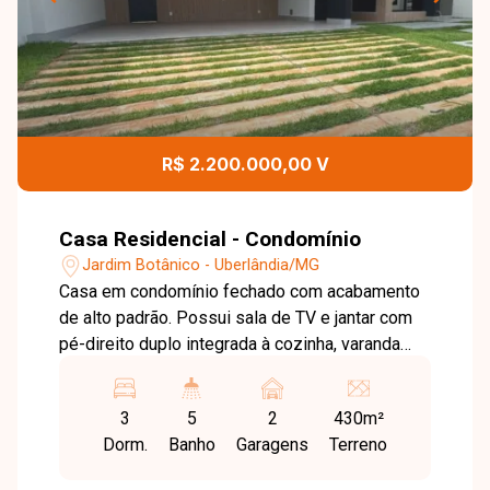
R$ 2.200.000,00 V
Casa Residencial - Condomínio
Jardim Botânico - Uberlândia/MG
Casa em condomínio fechado com acabamento
de alto padrão. Possui sala de TV e jantar com
pé-direito duplo integrada à cozinha, varanda
gourmet com churrasqueira, lavabo externo,
piscina aquecida com ducha revestida em
3
5
2
430m²
pastilhas, 3 suítes (sendo 1 máster com closet,
Dorm.
Banho
Garagens
Terreno
duas pias e dois chuveiros), escritório, lavabo
interno, área de serviço, depósito e garagem